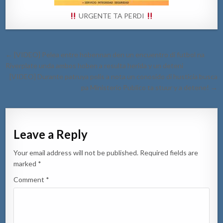
URGENTE TA PERDI
Post
← [VIDEO] Pelea entre hobennan den un encuentro di futbol na
navigation
Riverplate unda ambos hoben a resulta herida y un deteni
[VIDEO] Durante patruya polis a nota un conosido di husticia busca
pa Ministerio Publico ta stuur y a detene! →
Leave a Reply
Your email address will not be published.
Required fields are
marked
*
Comment
*