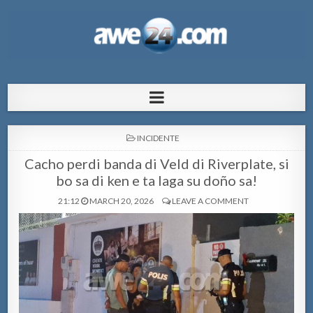
AWE24.com Bo centro di informacion
Bo centro di informacion pa Aruba
pa Aruba
POSTED
INCIDENTE
IN
Cacho perdi banda di Veld di Riverplate, si
bo sa di ken e ta laga su doño sa!
21:12
MARCH 20, 2026
LEAVE A COMMENT