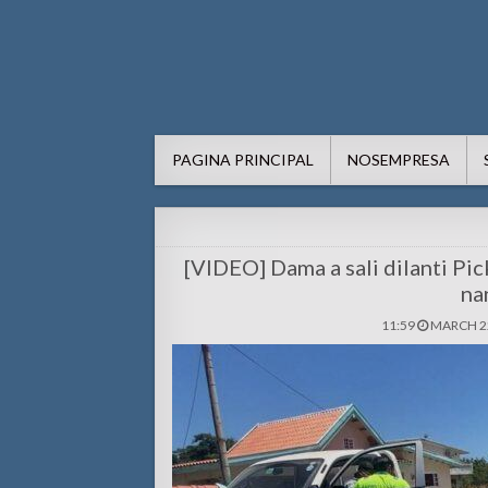
AWE24.com Bo centro di in
Bo centro di informacion pa Aruba
PAGINA PRINCIPAL
NOSEMPRESA
[VIDEO] Dama a sali dilanti Pic
na
11:59
MARCH 22