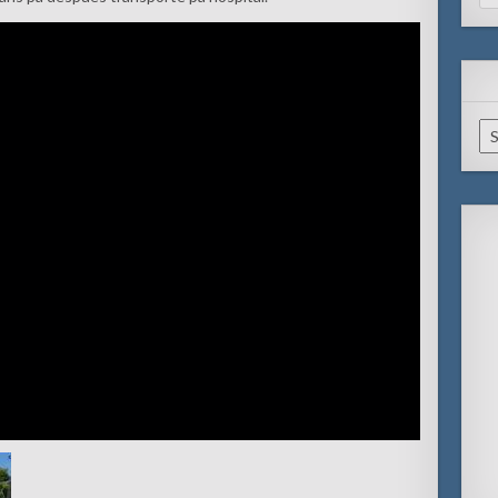
for
Ar