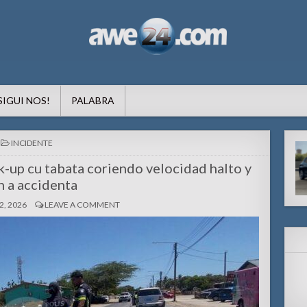
formacion pa Aruba
SIGUI NOS!
PALABRA
POSTED
INCIDENTE
IN
k-up cu tabata coriendo velocidad halto y
n a accidenta
, 2026
LEAVE A COMMENT