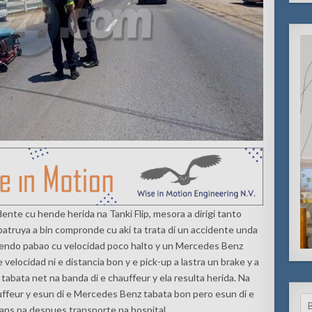
ente cu hende herida na Tanki Flip, mesora a dirigi tanto
patruya a bin compronde cu aki ta trata di un accidente unda
yendo pabao cu velocidad poco halto y un Mercedes Benz
 e velocidad ni e distancia bon y e pick-up a lastra un brake y a
o tabata net na banda di e chauffeur y ela resulta herida. Na
ffeur y esun di e Mercedes Benz tabata bon pero esun di e
Se
ulans pa despues transporte pa hospital.