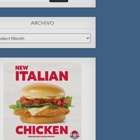
:
ARCHIVO
chivo