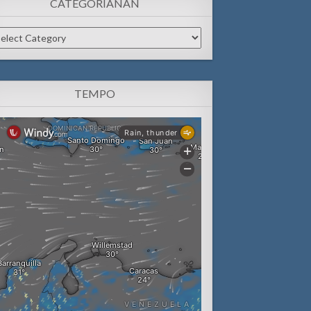
CATEGORIANAN
tegorianan
TEMPO