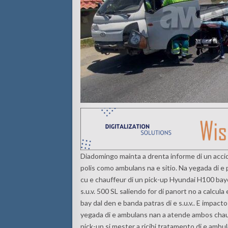
Diadomingo mainta a drenta informe di un accid
polis como ambulans na e sitio. Na yegada di e 
cu e chauffeur di un pick-up Hyundai H100 ba
s.u.v. 500 SL saliendo for di panort no a calcula
bay dal den e banda patras di e s.u.v.. E impact
yegada di e ambulans nan a atende ambos chau
pick-up si mester a ricibi tratamento di e amb