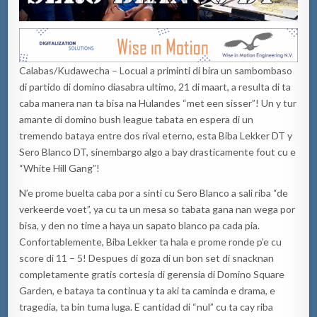
Calabas/Kudawecha – Locual a priminti di bira un sambombaso
di partido di domino diasabra ultimo, 21 di maart, a resulta di ta
caba manera nan ta bisa na Hulandes “met een sisser”! Un y tur
amante di domino bush league tabata en espera di un
tremendo bataya entre dos rival eterno, esta Biba Lekker DT y
Sero Blanco DT, sinembargo algo a bay drasticamente fout cu e
“White Hill Gang”!
N’e prome buelta caba por a sinti cu Sero Blanco a sali riba “de
verkeerde voet”, ya cu ta un mesa so tabata gana nan wega por
bisa, y den no time a haya un sapato blanco pa cada pia.
Confortablemente, Biba Lekker ta hala e prome ronde p’e cu
score di 11 – 5! Despues di goza di un bon set di snacknan
completamente gratis cortesia di gerensia di Domino Square
Garden, e bataya ta continua y ta aki ta caminda e drama, e
tragedia, ta bin tuma luga. E cantidad di “nul” cu ta cay riba