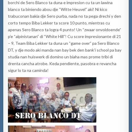
borchi de Sero Blanco ta duna e impresion cu ta un lawina
blanco ta biniendo abou dje “Witte Heuvel” aki! Ni kico
trabuconan bakia dje Sero purba, nada no ta pega drechi y den
corto tempo Biba Lekker ta score 10 punto, mientras cu
apenas Sero Blanco ta logra 4 punto! Un “zwaar onvoldoende”
p’e “alpinistanan” di “White Hill”! Cu score impresionante di 21
– 9, Team Biba Lekker ta duna un “game over” pa Sero Blanco
DT, y dje modo aki manda nan bay bek den bank’i school pa bay
studia nan huiswerk di domino un biaha mas prome tribi di
drenta cancha atrobe. Keda pendiente, pasobra e revancha
sigur lo ta na caminda!