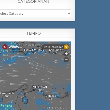
CATEGORIANAN
tegorianan
TEMPO