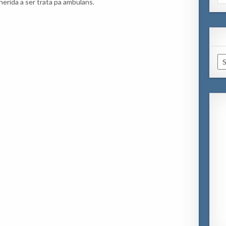
herida a ser trata pa ambulans.
for
Ar