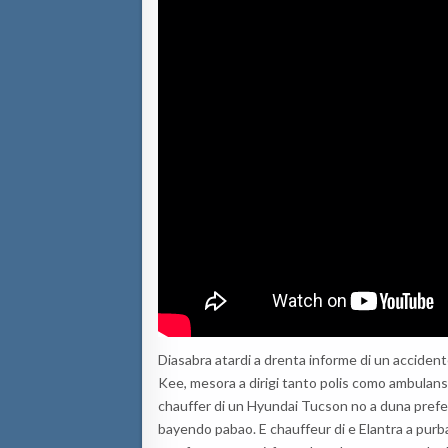
Diasabra atardi a drenta informe di un acciden
Kee, mesora a dirigi tanto polis como ambulans 
chauffer di un Hyundai Tucson no a duna prefe
bayendo pabao. E chauffeur di e Elantra a purba