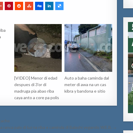
riba
a
[VIDEO] Menor di edad
Auto a baha caminda dal
despues di 3’or di
meter di awa na un cas
madruga pia abao riba
kibra y bandona e sitio
caya anto a core pa polis
 cacho
a ranca palo di luz na riba e caminda di Balashi yegando W.E.B. →