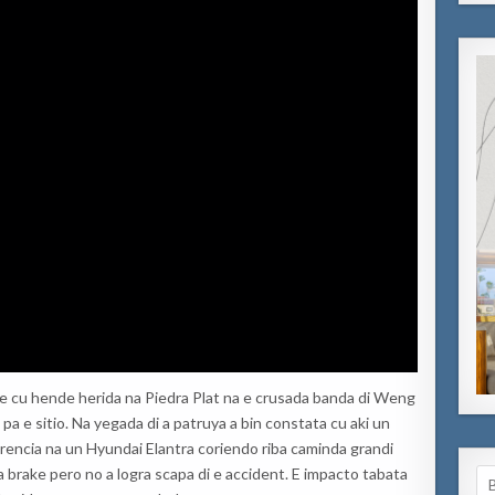
te cu hende herida na Piedra Plat na e crusada banda di Weng
pa e sitio. Na yegada di a patruya a bin constata cu aki un
rencia na un Hyundai Elantra coriendo riba caminda grandi
 brake pero no a logra scapa di e accident. E impacto tabata
Se