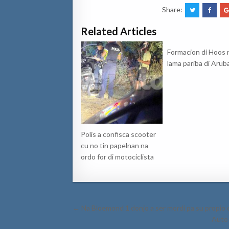
Share:
Related Articles
Formacion di Hoos 
lama pariba di Arub
Polis a confisca scooter
cu no tin papelnan na
ordo for di motociclista
Post
← Na Bloemond 1 donjo a ser mordi pa su propio
navigation
Auto 