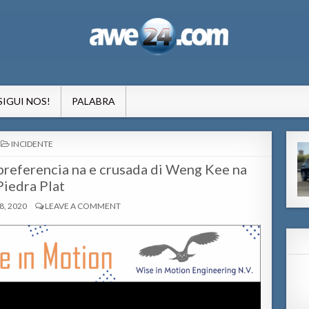
formacion pa Aruba
SIGUI NOS!
PALABRA
POSTED
INCIDENTE
IN
 preferencia na e crusada di Weng Kee na
Piedra Plat
, 2020
LEAVE A COMMENT