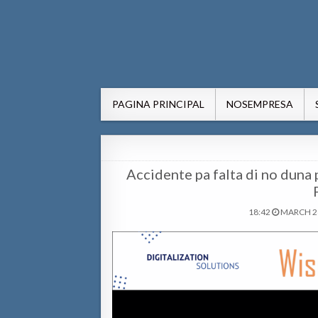
AWE24.com Bo centro di in
Bo centro di informacion pa Aruba
PAGINA PRINCIPAL
NOSEMPRESA
Accidente pa falta di no duna
18:42
MARCH 28