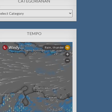
CATEGORIANAN
tegorianan
TEMPO