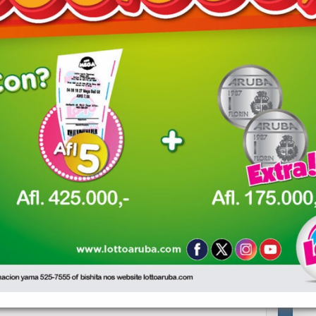
randi
Dama local disfrutando
ester a
banda di lama a ser atraca
pa un hoben local den un
grupo
tion di gasolin na Paradera
 a logra subi Hooiberg te ariba ela bira malo na mitar caminda →
red fields are marked
*