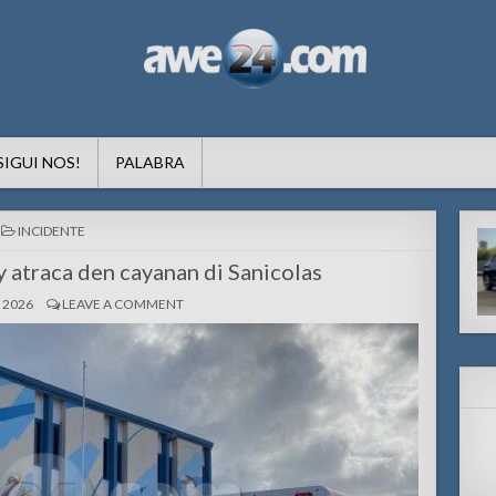
formacion pa Aruba
SIGUI NOS!
PALABRA
POSTED
INCIDENTE
IN
y atraca den cayanan di Sanicolas
, 2026
LEAVE A COMMENT