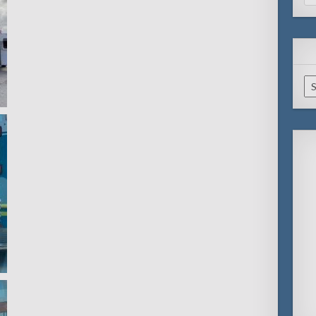
for
Ar