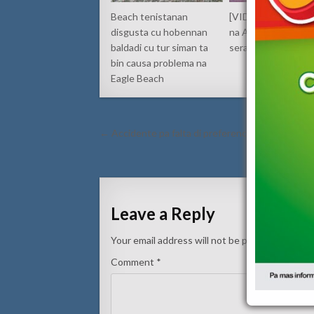
Beach tenistanan
[VIDEO] Candela g
disgusta cu hobennan
na Angochi polis m
baldadi cu tur siman ta
sera caminda
bin causa problema na
Eagle Beach
Post
← Accidente pa falta di preferencia na e pompsta
navigation
Homber no
Leave a Reply
Your email address will not be published.
Requi
Comment
*