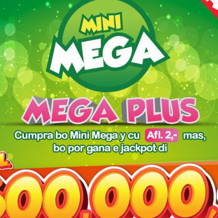
Destruccion cometi na un
auto den Seroe Patrishi