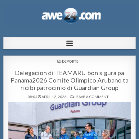
AWE24.com Bo centro di informacion
Bo centro di informacion pa Aruba
pa Aruba
POSTED
DEPORTE
IN
Delegacion di TEAMARU bon sigura pa
Panama2026 Comite Olimpico Arubano ta
ricibi patrocinio di Guardian Group
08:04
APRIL 12, 2026
LEAVE A COMMENT