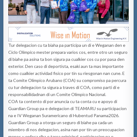
Tur delegacion cu ta biaha pa participa un di e Weganan den e
Ciclo Olimpico mester prepara varios cos, entre otro un seguro
di biahe pa asina ta bon sigura pa cualkier cos cu por pasa den
exterior. Den caso di deportista, esaki aun ta mas importante
como cualkier actividad fisico por tin su riesgonan nan cune. E
ta Comite Olimpico Arubano (COA) su compromiso pa percura
cu tur delegacion ta sigura a traves di COA, como parti di e
responsabilidadnan di un Comite Olimpico Nacional.
COA ta contento di por anuncia cu ta conta cu e apoyo di
Guardian Group pa e delegacion di TEAMARU su participacion
na e IV Weganan Suramericano di Hubentud Panama2026.
Guardian Group a otorga un seguro di biahe pa cada un
miembro di nos delegacion, asina nan por tin un preocupacion
menos y enfoca riba e tarea prinicipal, participacion na e