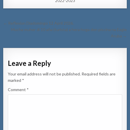
2022-2023
Post
← Reflexion Diadomingo 12 April 2026.
navigation
Mucha muher di 10 aña (turista) a hera hoga den piscina na Eagle
Aruba →
Leave a Reply
Your email address will not be published.
Required fields are
marked
*
Comment
*