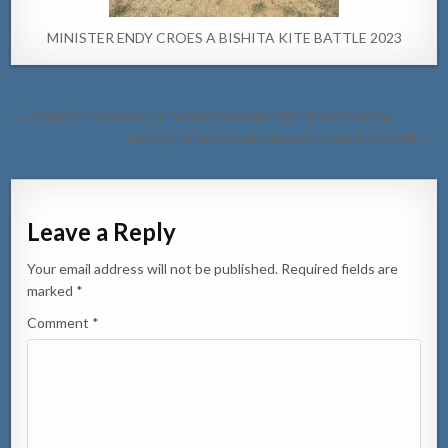
MINISTER ENDY CROES A BISHITA KITE BATTLE 2023
Post
← [VIDEO] Accidente cu hende herida pa falta di preferencia
navigation
Entrega di baret nobo durante e dia di ARUMIL →
Leave a Reply
Your email address will not be published.
Required fields are
marked
*
Comment
*