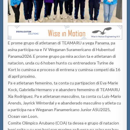
E prome grupo di atletanan di TEAMARU a yega Panama, pa
asina participa na e IV Weganan Suramericano di Hubentud
Panama2026. E prome grupo pa mira accion ta e atletanan di
natacion, unda cu 6 hoben hunto cu entrenadora Tyrine de
Kort lo cuminsa e proceso di entrena y cuminsa competi dia 16
di april proximo.
Pa e atletanan femenino, ta conta cu partipacion di Eva-Marie
Kock, Gabriella Hermans y e abandero fememino di TEAMARU
Xia Rodriguez. Pa e atletanan masculino, ta conta cu Luis-Mario
Arends, Jayrick Winterdal y e abanderado masculino y atleta cu
a participa na e Weganan Panamericano Junior ASU2025,
Ocean van Loon.
Comite Olimpico Arubano (COA) ta desea e grupo di natacion
hopi exito y cu nan haci nan maximo esfuerso pa asina por bay