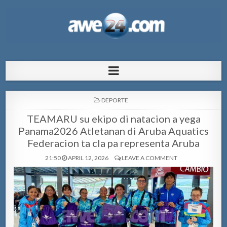
AWE24.com Bo centro di informacion
Bo centro di informacion pa Aruba
pa Aruba
POSTED
DEPORTE
IN
TEAMARU su ekipo di natacion a yega
Panama2026 Atletanan di Aruba Aquatics
Federacion ta cla pa representa Aruba
21:50
APRIL 12, 2026
LEAVE A COMMENT