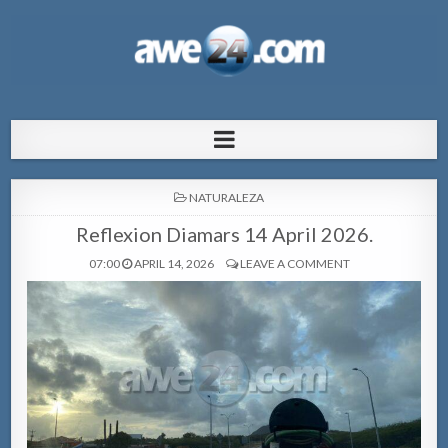
AWE24.com Bo centro di informacion
Bo centro di informacion pa Aruba
pa Aruba
POSTED
NATURALEZA
IN
Reflexion Diamars 14 April 2026.
07:00
APRIL 14, 2026
LEAVE A COMMENT