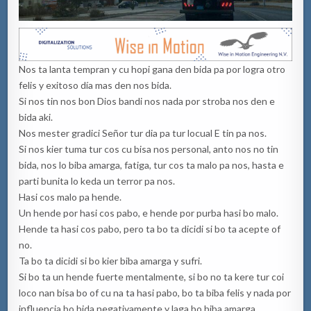
Nos ta lanta tempran y cu hopi gana den bida pa por logra otro
felis y exitoso día mas den nos bida.
Si nos tin nos bon Dios bandi nos nada por stroba nos den e
bida aki.
Nos mester gradici Señor tur dia pa tur locual E tin pa nos.
Si nos kier tuma tur cos cu bisa nos personal, anto nos no tin
bida, nos lo biba amarga, fatiga, tur cos ta malo pa nos, hasta e
parti bunita lo keda un terror pa nos.
Hasi cos malo pa hende.
Un hende por hasi cos pabo, e hende por purba hasi bo malo.
Hende ta hasi cos pabo, pero ta bo ta dicidi si bo ta acepte of
no.
Ta bo ta dicidi si bo kier biba amarga y sufri.
Si bo ta un hende fuerte mentalmente, si bo no ta kere tur coi
loco nan bisa bo of cu na ta hasi pabo, bo ta biba felis y nada por
influencia bo bida negativamente y laga bo biba amarga.