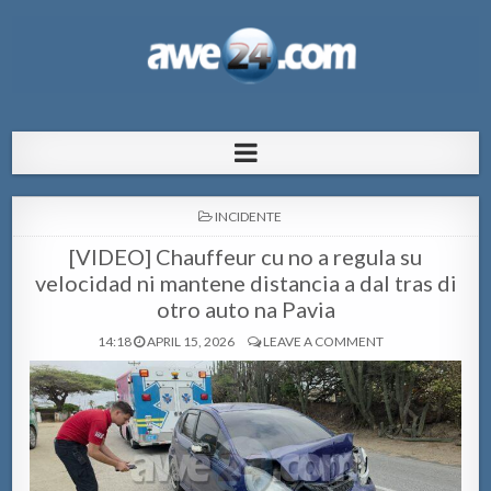
AWE24.com Bo centro di informacion
Bo centro di informacion pa Aruba
pa Aruba
POSTED
INCIDENTE
IN
[VIDEO] Chauffeur cu no a regula su
velocidad ni mantene distancia a dal tras di
otro auto na Pavia
14:18
APRIL 15, 2026
LEAVE A COMMENT