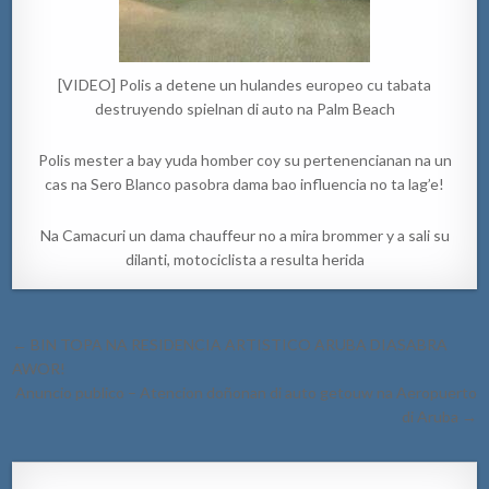
[VIDEO] Polis a detene un hulandes europeo cu tabata
destruyendo spielnan di auto na Palm Beach
Polis mester a bay yuda homber coy su pertenencianan na un
cas na Sero Blanco pasobra dama bao influencia no ta lag’e!
Na Camacuri un dama chauffeur no a mira brommer y a sali su
dilanti, motociclista a resulta herida
Post
← BIN TOPA NA RESIDENCIA ARTISTICO ARUBA DIASABRA
navigation
AWOR!
Anuncio publico – Atencion doñonan di auto getouw na Aeropuerto
di Aruba →