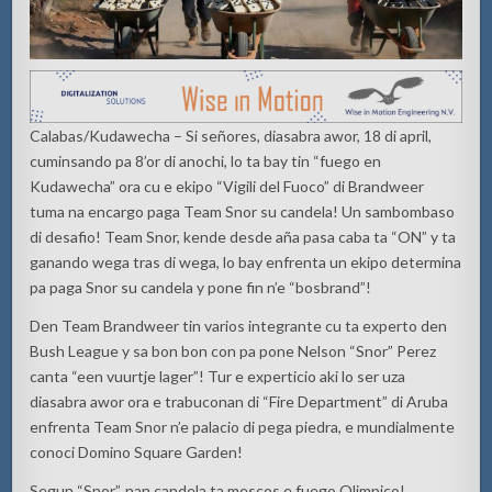
Calabas/Kudawecha – Si señores, diasabra awor, 18 di april,
cuminsando pa 8’or di anochi, lo ta bay tin “fuego en
Kudawecha” ora cu e ekipo “Vigili del Fuoco” di Brandweer
tuma na encargo paga Team Snor su candela! Un sambombaso
di desafio! Team Snor, kende desde aña pasa caba ta “ON” y ta
ganando wega tras di wega, lo bay enfrenta un ekipo determina
pa paga Snor su candela y pone fin n’e “bosbrand”!
Den Team Brandweer tin varios integrante cu ta experto den
Bush League y sa bon bon con pa pone Nelson “Snor” Perez
canta “een vuurtje lager”! Tur e experticio aki lo ser uza
diasabra awor ora e trabuconan di “Fire Department” di Aruba
enfrenta Team Snor n’e palacio di pega piedra, e mundialmente
conoci Domino Square Garden!
Segun “Snor”, nan candela ta mescos e fuego Olimpico!