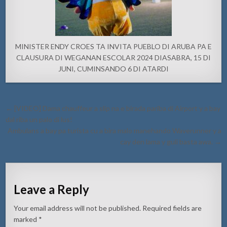
MINISTER ENDY CROES TA INVITA PUEBLO DI ARUBA PA E
CLAUSURA DI WEGANAN ESCOLAR 2024 DIASABRA, 15 DI
JUNI, CUMINSANDO 6 DI ATARDI
Post
← [VIDEO] Dama chauffeur a slip na e birada pariba di Airport y a bay
navigation
dal riba un palo di lus!
Ambulans a bay pa turista cu a bira malo manehando Waverunner y a
cay den lama y guli basta awa. →
Leave a Reply
Your email address will not be published.
Required fields are
marked
*