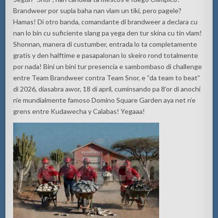
Brandweer por supla baha nan vlam un tiki, pero pagele?
Hamas! Di otro banda, comandante di brandweer a declara cu
nan lo bin cu suficiente slang pa yega den tur skina cu tin vlam!
Shonnan, manera di custumber, entrada lo ta completamente
gratis y den halftime e pasapalonan lo skeiro rond totalmente
por nada! Bini un bini tur presencia e sambombaso di challenge
entre Team Brandweer contra Team Snor, e “da team to beat”
di 2026, diasabra awor, 18 di april, cuminsando pa 8’or di anochi
n’e mundialmente famoso Domino Square Garden aya net n’e
grens entre Kudawecha y Calabas! Yegaaa!