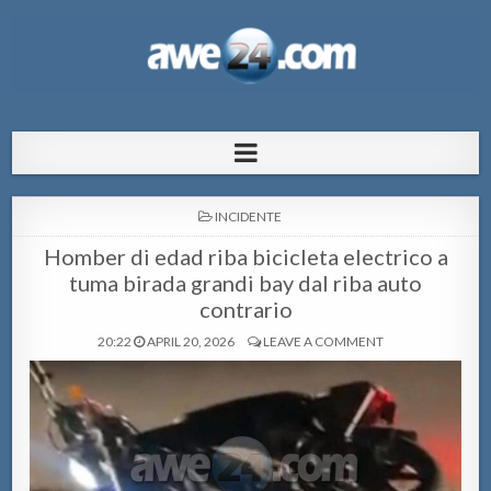
AWE24.com Bo centro di informacion
Bo centro di informacion pa Aruba
pa Aruba
POSTED
INCIDENTE
IN
Homber di edad riba bicicleta electrico a
tuma birada grandi bay dal riba auto
contrario
20:22
APRIL 20, 2026
LEAVE A COMMENT