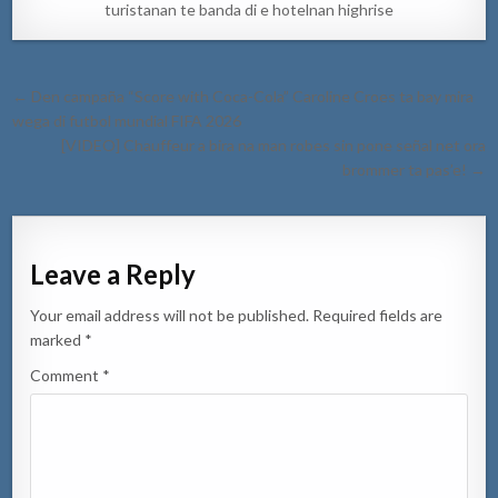
turistanan te banda di e hotelnan highrise
Post
← Den campaña “Score with Coca-Cola” Caroline Croes ta bay mira
navigation
wega di futbol mundial FIFA 2026
[VIDEO] Chauffeur a bira na man robes sin pone señal net ora
brommer ta pas’e! →
Leave a Reply
Your email address will not be published.
Required fields are
marked
*
Comment
*