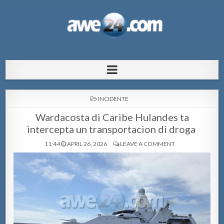
AWE24.com Bo centro di informacion
Bo centro di informacion pa Aruba
pa Aruba
POSTED
INCIDENTE
IN
Wardacosta di Caribe Hulandes ta
intercepta un transportacion di droga
11:44
APRIL 26, 2026
LEAVE A COMMENT