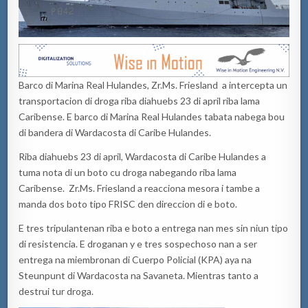
Barco di Marina Real Hulandes, Zr.Ms. Friesland a intercepta un
transportacion di droga riba diahuebs 23 di april riba lama
Caribense. E barco di Marina Real Hulandes tabata nabega bou
di bandera di Wardacosta di Caribe Hulandes.
Riba diahuebs 23 di april, Wardacosta di Caribe Hulandes a
tuma nota di un boto cu droga nabegando riba lama
Caribense. Zr.Ms. Friesland a reacciona mesora i tambe a
manda dos boto tipo FRISC den direccion di e boto.
E tres tripulantenan riba e boto a entrega nan mes sin niun tipo
di resistencia. E droganan y e tres sospechoso nan a ser
entrega na miembronan di Cuerpo Policial (KPA) aya na
Steunpunt di Wardacosta na Savaneta. Mientras tanto a
destrui tur droga.