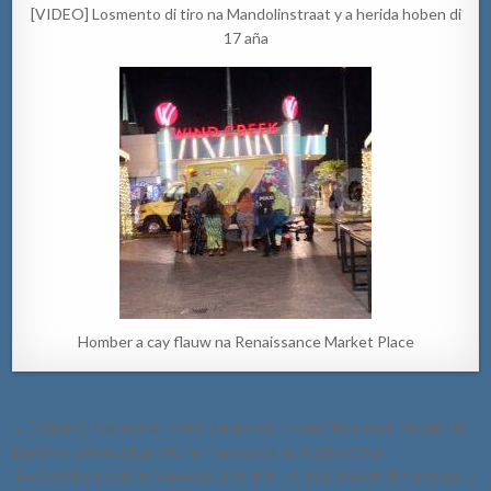
[VIDEO] Losmento di tiro na Mandolinstraat y a herida hoben di
17 aña
Homber a cay flauw na Renaissance Market Place
Post
← [VIDEO] Accidente entre 3 auto ora e chauffeur di un Honda Fit
navigation
bayendo pabao a bay bira na man robes na Kudawecha
Drone intercepta ta bula den area di K.I.A. den oranan di marduga →