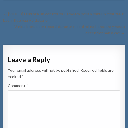
Post
← [VIDEO] Durante un control na Paradera polis a para un chauffeur
navigation
bao influencia y a detene
Varios boet a ser reparti durante e control na Paradera y hasta
detencionnan a cay →
Leave a Reply
Your email address will not be published.
Required fields are
marked
*
Comment
*