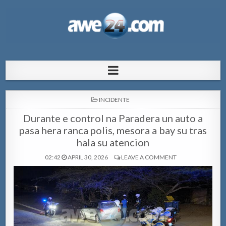
AWE24.com Bo centro di informacion
Bo centro di informacion pa Aruba
pa Aruba
POSTED
INCIDENTE
IN
Durante e control na Paradera un auto a
pasa hera ranca polis, mesora a bay su tras
hala su atencion
02:42
APRIL 30, 2026
LEAVE A COMMENT