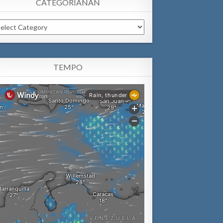
CATEGORIANAN
tegorianan
TEMPO