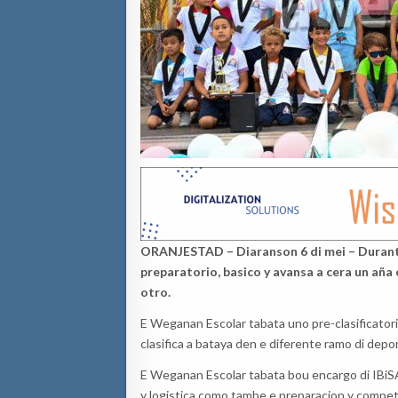
ORANJESTAD – Diaranson 6 di mei –
Durant
preparatorio, basico y avansa a cera un añ
otro.
E Weganan Escolar tabata uno pre-clasificatori
clasifica a bataya den e diferente ramo di depo
E Weganan Escolar tabata bou encargo di IBiSA
y logistica como tambe e preparacion y compe