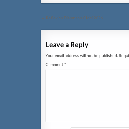
Post
← Reflexion Diaranson 6 Mei 2026.
navigation
Leave a Reply
Your email address will not be published.
Requi
Comment
*