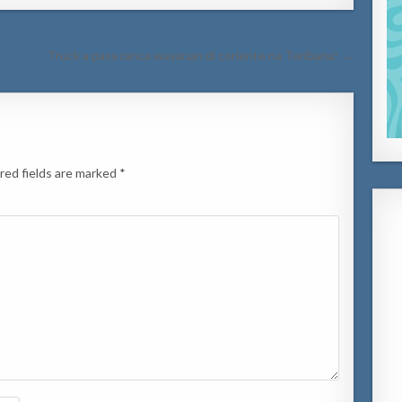
Truck a pasa ranca wayanan di coriente na Turibana! →
red fields are marked
*