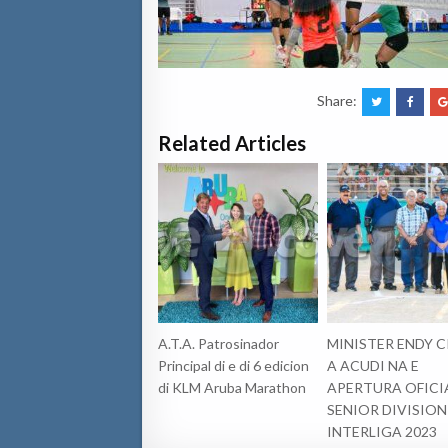
Share:
Related Articles
A.T.A. Patrosinador
MINISTER ENDY 
Principal di e di 6 edicion
A ACUDI NA E
di KLM Aruba Marathon
APERTURA OFICIA
SENIOR DIVISION
INTERLIGA 2023