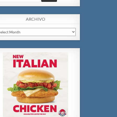
:
ARCHIVO
chivo