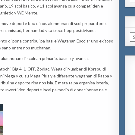
for
mario, 19 scol basico, y 11 scol avansa cu a competi den e
s Athletic y WE Mente.
romove deporte bou di nos alumnonan di scol preparatorio,
crea amistad, hermandad y ta trece hopi positivismo.
Ar
nto di por a contribui pa hasi e Weganan Escolar uno exitoso
e sano entre nos muchanan.
s alumnonan di scolnan primario, basico y avansa.
atochi, Big 4, 1-OFF, Zodiac, Wega di Number di Korsou di
 Mini Mega y cu su Mega Plus y e diferente weganan di Raspa y
ui na deporte riba nos isla. E meta ta pa organisa loteria,
o inverti den deporte local pa medio di donacionnan na e