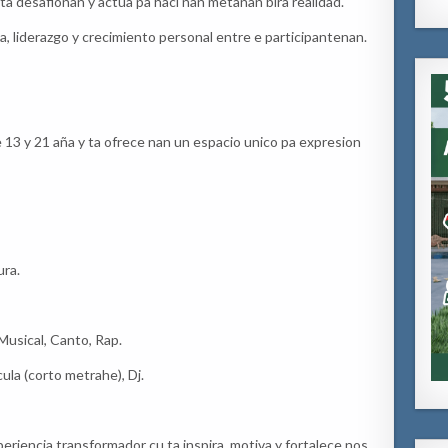
ta desafionan y actua pa haci nan metanan bira realidad.
ia, liderazgo y crecimiento personal entre e participantenan.
 13 y 21 aña y ta ofrece nan un espacio unico pa expresion
ura.
usical, Canto, Rap.
la (corto metrahe), Dj.
riencia transformador cu ta inspira, motiva y fortalece nos