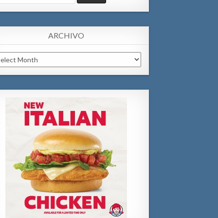
:
ARCHIVO
chivo