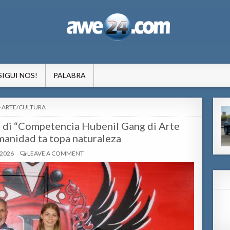
formacion pa Aruba
SIGUI NOS!
PALABRA
POSTED
ARTE/CULTURA
IN
a di “Competencia Hubenil Gang di Arte
anidad ta topa naturaleza
 2026
LEAVE A COMMENT