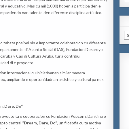
for
ral y educativo. Mas cu mil (1000) hoben a participa den e
partiendo nan talento den diferente disciplina artistico.
Ar
no tabata posibel sin e importante colaboracion cu diferente
 Departamento di Asunto Social (DAS), Fundacion Desaroyo
caruba y Cas di Cultura Aruba, tur a contribui
idad di e proyecto.
on internacional cu iniciativanan similar manera
u, ampliando e oportunidadnan artistico y cultural pa nos
m, Dare, Do”
proyecto ta e cooperacion cu Fundacion Popcorn. Danki na e
cepto central
“Dream, Dare, Do”
, un filosofia cu ta motiva