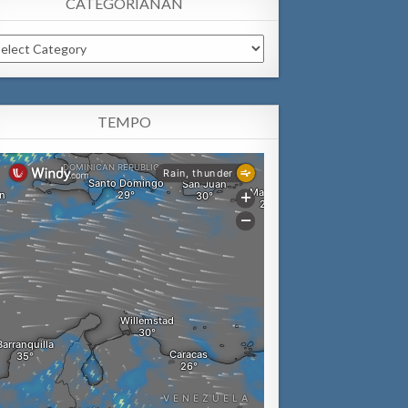
CATEGORIANAN
tegorianan
TEMPO