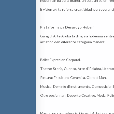
hobennan pa soña grandi, tin curashi pa enfren
E vision aki ta reforsa creatividad, perseveranc
Plataforma pa Desaroyo Hubenil
Gang di Arte Aruba ta dirigi na hobennan entre
artistico den diferente categoria manera:
Baile: Expresion Corporal.
Teatro: Storia, Cuento, Arte di Palabra, Literat
Pintura: Escultura, Ceramica, Obra di Man.
Musica: Dominio di instrumento, Composicion M
Otro opcionnan: Deporte Creativo, Moda, Pelicu
Mas cu un competencia, Gang di Arte ta un expe