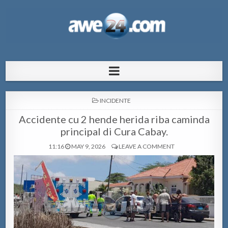
AWE24.com Bo centro di informacion
Bo centro di informacion pa Aruba
pa Aruba
POSTED
INCIDENTE
IN
Accidente cu 2 hende herida riba caminda
principal di Cura Cabay.
11:16
MAY 9, 2026
LEAVE A COMMENT