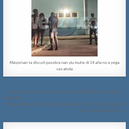
Mayornan ta discuti pasobra nan yiu muhe di 14 aña no a yega
cas ainda
Post
← Auto a dal dama peaton crusando caminda dilanti supermercado
navigation
na Bubali
Polis y ambulans a bay pa un hobencita di 21 aña cu a cay flauw den
Gym durante ehercicio →