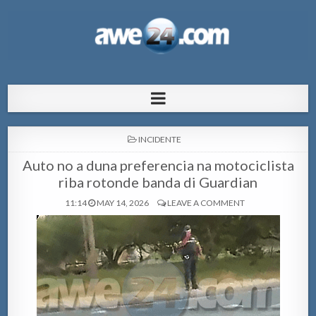
AWE24.com Bo centro di informacion
Bo centro di informacion pa Aruba
pa Aruba
POSTED
INCIDENTE
IN
Auto no a duna preferencia na motociclista
riba rotonde banda di Guardian
11:14
MAY 14, 2026
LEAVE A COMMENT