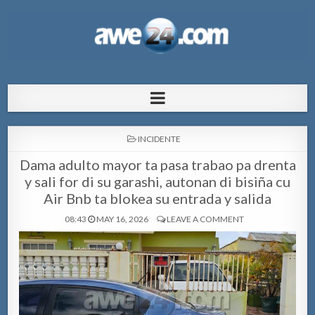
AWE24.com Bo centro di informacion
Bo centro di informacion pa Aruba
pa Aruba
POSTED
INCIDENTE
IN
Dama adulto mayor ta pasa trabao pa drenta
y sali for di su garashi, autonan di bisiña cu
Air Bnb ta blokea su entrada y salida
08:43
MAY 16, 2026
LEAVE A COMMENT