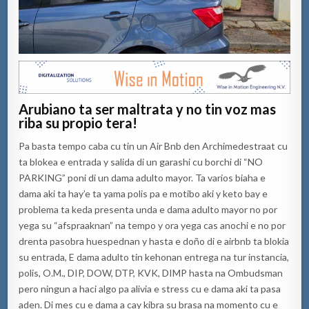
Arubiano ta ser maltrata y no tin voz mas
riba su propio tera!
Pa basta tempo caba cu tin un Air Bnb den Archimedestraat cu
ta blokea e entrada y salida di un garashi cu borchi di “NO
PARKING” poni di un dama adulto mayor. Ta varios biaha e
dama aki ta hay’e ta yama polis pa e motibo aki y keto bay e
problema ta keda presenta unda e dama adulto mayor no por
yega su “afspraaknan” na tempo y ora yega cas anochi e no por
drenta pasobra huespednan y hasta e doño di e airbnb ta blokia
su entrada, E dama adulto tin kehonan entrega na tur instancia,
polis, O.M., DIP, DOW, DTP, KVK, DIMP hasta na Ombudsman
pero ningun a haci algo pa alivia e stress cu e dama aki ta pasa
aden. Di mes cu e dama a cay kibra su brasa na momento cu e