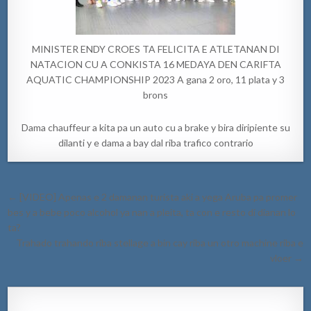
MINISTER ENDY CROES TA FELICITA E ATLETANAN DI
NATACION CU A CONKISTA 16 MEDAYA DEN CARIFTA
AQUATIC CHAMPIONSHIP 2023 A gana 2 oro, 11 plata y 3
brons
Dama chauffeur a kita pa un auto cu a brake y bira diripiente su
dilanti y e dama a bay dal riba trafico contrario
Post
← [VIDEO] Apenas e 2 damanan turista aki a yega Aruba pa promer
navigation
bes y a bebe poco alcohol ya nan a pleita, ta con e resto di dianan lo
ta?
Trahado trahando riba stellage a bin cay riba un otro machine riba e
vloer →