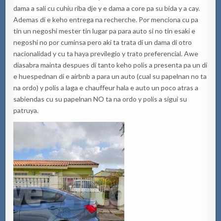
dama a sali cu cuhiu riba dje y e dama a core pa su bida y a cay.
Ademas di e keho entrega na recherche. Por menciona cu pa
tin un negoshi mester tin lugar pa para auto si no tin esaki e
negoshi no por cuminsa pero aki ta trata di un dama di otro
nacionalidad y cu ta haya previlegio y trato preferencial. Awe
diasabra mainta despues di tanto keho polis a presenta pa un di
e huespednan di e airbnb a para un auto (cual su papelnan no ta
na ordo) y polis a laga e chauffeur hala e auto un poco atras a
sabiendas cu su papelnan NO ta na ordo y polis a sigui su
patruya.