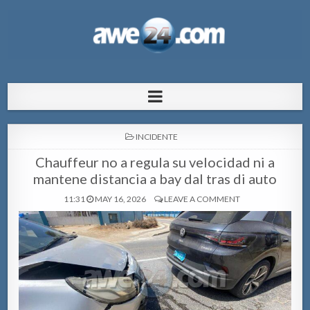
AWE24.com Bo centro di informacion
Bo centro di informacion pa Aruba
pa Aruba
POSTED
INCIDENTE
IN
Chauffeur no a regula su velocidad ni a
mantene distancia a bay dal tras di auto
11:31
MAY 16, 2026
LEAVE A COMMENT