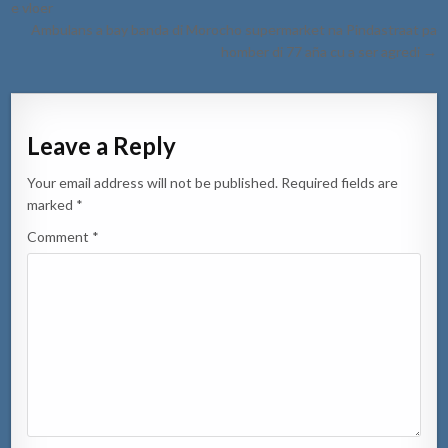
navigation
e vloer
Ambulans a bay banda di Morocho supermarket na Pindastraat pa
homber di 77 aña cu a ser agredi →
Leave a Reply
Your email address will not be published.
Required fields are
marked
*
Comment
*