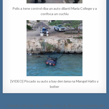
Polis a tene control riba un auto dilanti Maria College y a
confisca un cuchiu
[VIDEO] Piscado su auto a bay den lama na Mangel Halto y
bolter
Post
← Trahado trahando riba stellage a bin cay riba un otro machine riba