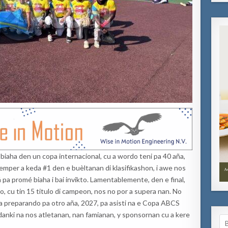
iaha den un copa internacional, cu a wordo teni pa 40 aña,
mper a keda #1 den e buèltanan di klasifikashon, i awe nos
pá pa promé biaha i bai invikto. Lamentablemente, den e final,
, cu tin 15 titulo di campeon, nos no por a supera nan. No
 ta preparando pa otro aña, 2027, pa asisti na e Copa ABCS
 danki na nos atletanan, nan famianan, y sponsornan cu a kere
Se