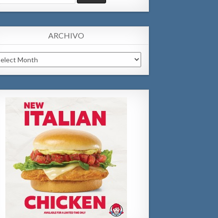
:
ARCHIVO
chivo