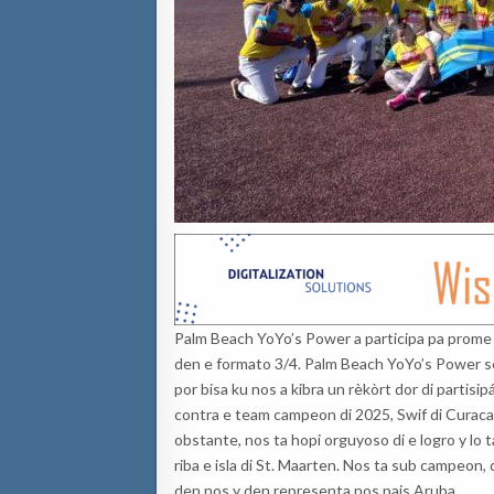
Palm Beach YoYo’s Power a participa pa prome b
den e formato 3/4. Palm Beach YoYo’s Power se
por bisa ku nos a kibra un rèkòrt dor di partisi
contra e team campeon di 2025, Swif di Curacao
obstante, nos ta hopi orguyoso di e logro y lo
riba e isla di St. Maarten. Nos ta sub campeon,
den nos y den representa nos pais Aruba.