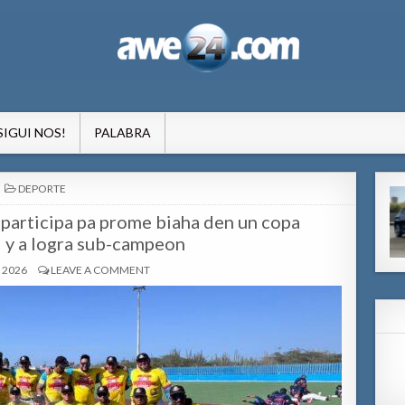
formacion pa Aruba
SIGUI NOS!
PALABRA
POSTED
DEPORTE
IN
participa pa prome biaha den un copa
l y a logra sub-campeon
 2026
LEAVE A COMMENT