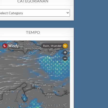
CATEGORIANAN
tegorianan
TEMPO