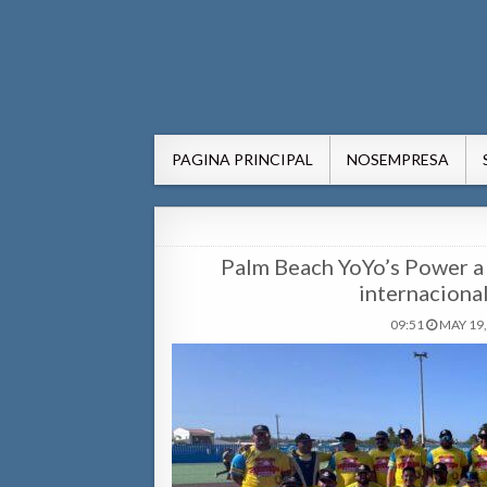
AWE24.com Bo centro di in
Bo centro di informacion pa Aruba
PAGINA PRINCIPAL
NOSEMPRESA
Palm Beach YoYo’s Power a 
internaciona
09:51
MAY 19,