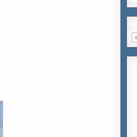
for
Ar