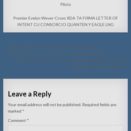
Piloto
Premier Evelyn Wever-Croes RDA TA FIRMA LETTER OF
INTENT CU CONSORCIO QUANTEN Y EAGLE LNG
Post
← GOBIERNO Y CITGO A YEGA NA ACUERDO DI
navigation
TERMINACION: CITGO TA BAY! Y ta paga $16,000,000
Minister Glenbert Croes: Percura pa bo aplicacion pa FASE ta
completo pa un proceso lihe →
Leave a Reply
Your email address will not be published.
Required fields are
marked
*
Comment
*