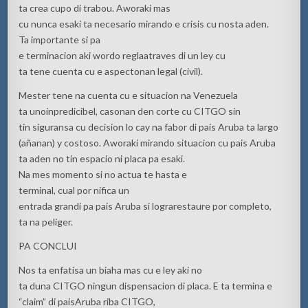
ta crea cupo di trabou. Aworaki mas
cu nunca esaki ta necesario mirando e crisis cu nosta aden.
Ta importante si pa
e terminacion aki wordo reglaatraves di un ley cu
ta tene cuenta cu e aspectonan legal (civil).
Mester tene na cuenta cu e situacion na Venezuela
ta unoinpredicibel, casonan den corte cu CITGO sin
tin siguransa cu decision lo cay na fabor di pais Aruba ta largo
(añanan) y costoso. Aworaki mirando situacion cu pais Aruba
ta aden no tin espacio ni placa pa esaki.
Na mes momento si no actua te hasta e
terminal, cual por nifica un
entrada grandi pa pais Aruba si lograrestaure por completo,
ta na peliger.
PA CONCLUI
Nos ta enfatisa un biaha mas cu e ley aki no
ta duna CITGO ningun dispensacion di placa. E ta termina e
“claim” di paisAruba riba CITGO,