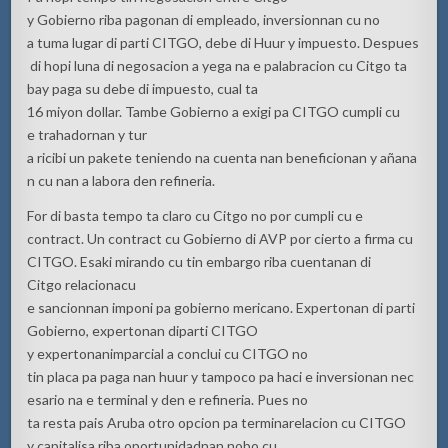
y Gobierno riba pagonan di empleado, inversionnan cu no
a tuma lugar di parti CITGO, debe di Huur y impuesto. Despues
di hopi luna di negosacion a yega na e palabracion cu Citgo ta
bay paga su debe di impuesto, cual ta
16 miyon dollar. Tambe Gobierno a exigi pa CITGO cumpli cu
e trahadornan y tur
a ricibi un pakete teniendo na cuenta nan beneficionan y añana
n cu nan a labora den refineria.
For di basta tempo ta claro cu Citgo no por cumpli cu e
contract. Un contract cu Gobierno di AVP por cierto a firma cu
CITGO. Esaki mirando cu tin embargo riba cuentanan di
Citgo relacionacu
e sancionnan imponi pa gobierno mericano. Expertonan di parti
Gobierno, expertonan diparti CITGO
y expertonanimparcial a conclui cu CITGO no
tin placa pa paga nan huur y tampoco pa haci e inversionan nec
esario na e terminal y den e refineria. Pues no
ta resta pais Aruba otro opcion pa terminarelacion cu CITGO
y capitalisa riba oportunidadnan nobo cu