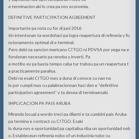
e terminacion aki lo crea pa nos economia.
DEFINITIVE PARTICIPATION AGREEMENT
Importante pa nota cu for di juni 2016
tin intentonan ta wordohaci pa logra reapertura di refineria y fu
ncionamento optimal di e terminal.
Pero debi na sancion mericano CITGO ni PDVSA por yega na e
fondonan necesario pa renoba y inverti. Pa
e motibo ey pa basta tempo caba tur trabou pa un reapertura t
a practicamente paralisa.
Debi na esaki CITGO mes a duna di conoce cu nan no
lo por cumpli mas cu palabracionnan haci den e “definitive
participation agreement” y ta desea di terminaesaki.
IMPLICACION PA PAIS ARUBA
Mirando locual a wordo treci pa dilanti e ta cumbini pais Aruba
pa termina e contract cu CITGO. Esaki
lo duna nos e oportunidad pa capitalisa riba un oportunidad nob
o. Estableceun refineria nobo of un industria nobo cu