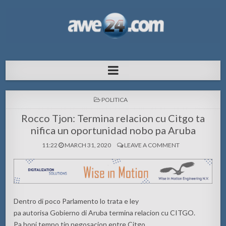
AWE24.com Bo centro di informacion
Bo centro di informacion pa Aruba
pa Aruba
POSTED
POLITICA
IN
Rocco Tjon: Termina relacion cu Citgo ta
nifica un oportunidad nobo pa Aruba
11:22
MARCH 31, 2020
LEAVE A COMMENT
Dentro di poco Parlamento lo trata e ley
pa autorisa Gobierno di Aruba termina relacion cu CITGO.
Pa hopi tempo tin negosacion entre Citgo