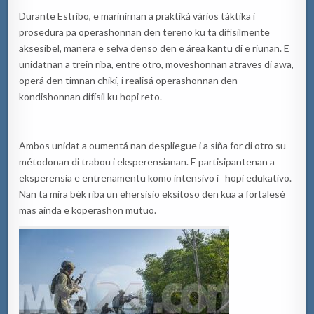
Durante Estribo, e marinirnan a praktiká vários táktika i
prosedura pa operashonnan den tereno ku ta difísilmente
aksesibel, manera e selva denso den e área kantu di e riunan. E
unidatnan a trein riba, entre otro, moveshonnan atraves di awa,
operá den timnan chikí, i realisá operashonnan den
kondishonnan difísil ku hopi reto.
Ambos unidat a oumentá nan despliegue i a siña for di otro su
métodonan di trabou i eksperensianan. E partisipantenan a
eksperensia e entrenamentu komo intensivo i hopi edukativo.
Nan ta mira bèk riba un ehersisio eksitoso den kua a fortalesé
mas ainda e koperashon mutuo.