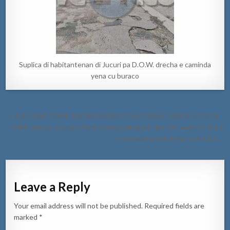
Suplica di habitantenan di Jucuri pa D.O.W. drecha e caminda
yena cu buraco
Post
← ALL STAR GAME SHOW ARUBA VOLLEYBALL ASSOCIATION
navigation
DNM ta lansa seccion flora y fauna database riba nan website di tur
e especienan proteha na Aruba →
Leave a Reply
Your email address will not be published.
Required fields are
marked
*