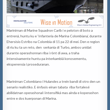
Marinirnan di Marine Squadron Carib i e peloton di boto a
entrená, huntu ku e ‘Infantería de Marina Colombiana’, durante
Ehersisio Estribo na Colombia di 11 pa 22 di mei. Den e region
di riu ku ta un reto, den serkania di Turbo, ambos unidat
durante operashonnan riba i rònt di awa, a traha
intensivamente huntu pa interkambiá konosementu,
eksperensia i proseduranan.
Marinirnan Colombiano i Hulandes a trein bandi di otro den un
senario realístiko. E énfasis einan tabata riba fortalesé
abilidatnan operashonal i intensifiká mas ainda e koperashon
entre e dos kuerponan di Marina.