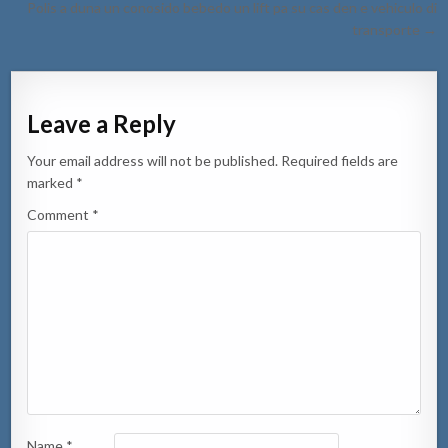
Polis a duna un conosido bebedo un lift pa su cas den e vehiculo di
transporte →
Leave a Reply
Your email address will not be published.
Required fields are
marked
*
Comment
*
Name
*