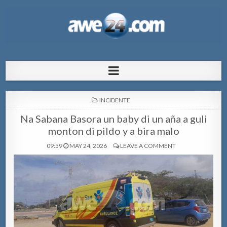
AWE24.com Bo centro di informacion
Bo centro di informacion pa Aruba
pa Aruba
POSTED
INCIDENTE
IN
Na Sabana Basora un baby di un aña a guli
monton di pildo y a bira malo
09:59
MAY 24, 2026
LEAVE A COMMENT