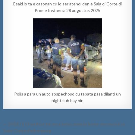
Esaki lo ta e casonan cu lo ser atendi den e Sala di Corte di
Prome Instancia 28 augustus 2025
Polis a para un auto sospechoso cu tabata pasa dilanti un
nightclub bay bin
Post
← [VIDEO] Chauffeur hoben a baha caminda bolter den mondi na
navigation
Saint Christoffelbergweg