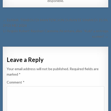
disponible.
Post
← ELMAR: TRABOU DI MANTENCION DURANTE SIMAN DI 25 PA
navigation
29 DI MEI 2026
Li-Angelo Robert Rayshen Carmona Alcantara, alias “Kuki” a entrega
su mes! →
Leave a Reply
Your email address will not be published.
Required fields are
marked
*
Comment
*