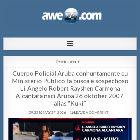
AWE24.com Bo centro di informacion
Bo centro di informacion pa Aruba
pa Aruba
POSTED
INCIDENTE
IN
Cuerpo Policial Aruba conhuntamente cu
Ministerio Publico ta busca e sospechoso
Li-Angelo Robert Rayshen Carmona
Alcantara naci Aruba 26 oktober 2007,
alias “Kuki”.
09:32
MAY 27, 2026
LEAVE A COMMENT