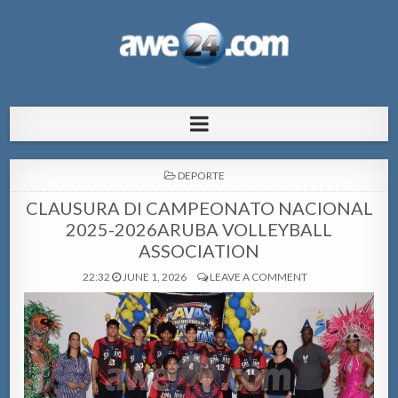
AWE24.com Bo centro di informacion
Bo centro di informacion pa Aruba
pa Aruba
POSTED
DEPORTE
IN
CLAUSURA DI CAMPEONATO NACIONAL
2025-2026ARUBA VOLLEYBALL
ASSOCIATION
22:32
JUNE 1, 2026
LEAVE A COMMENT