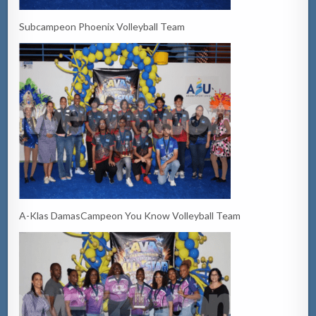
Subcampeon Phoenix Volleyball Team
A-Klas DamasCampeon You Know Volleyball Team