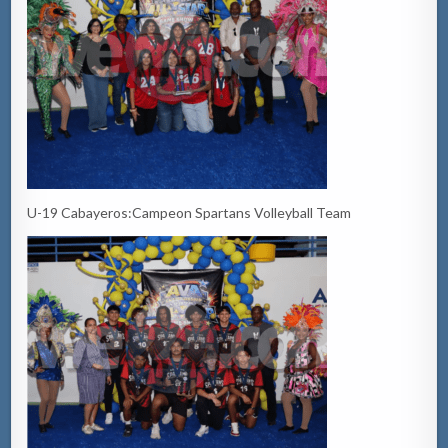
U-19 Cabayeros:Campeon Spartans Volleyball Team