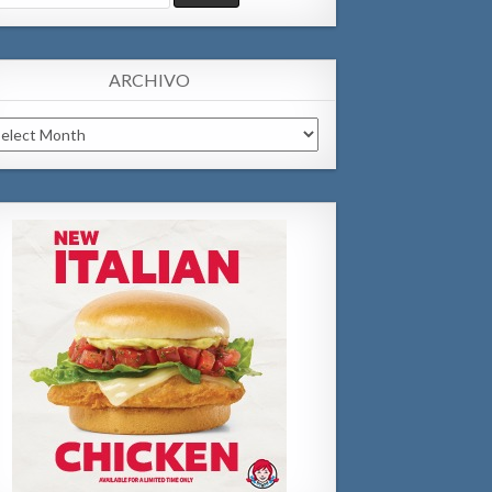
:
ARCHIVO
chivo