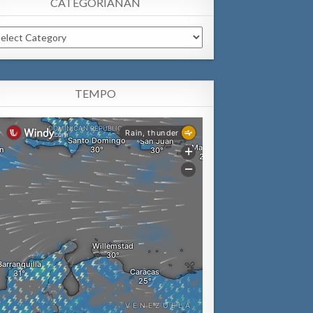
CATEGORIANAN
tegorianan
TEMPO