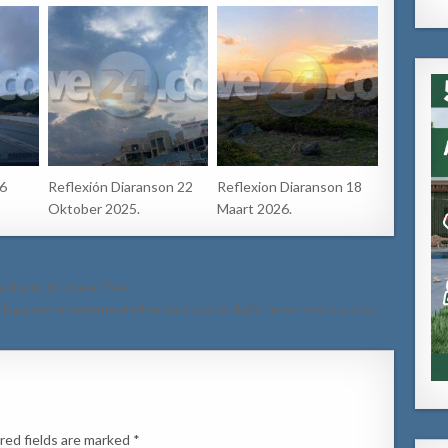
16
Reflexión Diaranson 22
Reflexion Diaranson 18
Oktober 2025.
Maart 2026.
ilanti di Linear Park
a laga dama seriamente herida y causa daño na e construccion →
red fields are marked
*