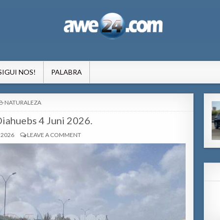
formacion pa Aruba
SIGUI NOS!
PALABRA
POSTED
NATURALEZA
IN
Diahuebs 4 Juni 2026.
 2026
LEAVE A COMMENT