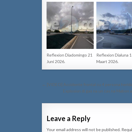
Reflexion Diadomingo 21
Reflexion Dialuna 
Juni 2026.
Maart 2026.
Post
← [VIDEO] Accidente frontal cu 4 persona herida d
navigation
Explosion di gas na un cas na Mabon 
Leave a Reply
Your email address will not be published.
Requi