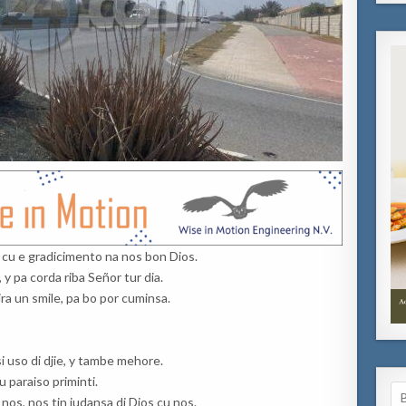
 cu e gradicimento na nos bon Dios.
y pa corda riba Señor tur dia.
ira un smile, pa bo por cuminsa.
 uso di djie, y tambe mehore.
u paraiso priminti.
Se
nos, nos tin judansa di Dios cu nos.