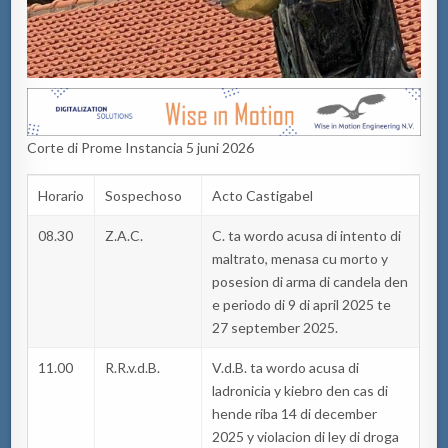
Corte di Prome Instancia 5 juni 2026
Horario
Sospechoso
Acto Castigabel
08.30
Z.A.C.
C. ta wordo acusa di intento di
maltrato, menasa cu morto y
posesion di arma di candela den
e periodo di 9 di april 2025 te
27 september 2025.
11.00
R.R.v.d.B.
V.d.B. ta wordo acusa di
ladronicia y kiebro den cas di
hende riba 14 di december
2025 y violacion di ley di droga