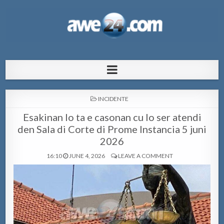
AWE24.com Bo centro di informacion
Bo centro di informacion pa Aruba
pa Aruba
POSTED
INCIDENTE
IN
Esakinan lo ta e casonan cu lo ser atendi
den Sala di Corte di Prome Instancia 5 juni
2026
16:10
JUNE 4, 2026
LEAVE A COMMENT