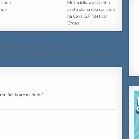
ricano
Motociclista a slip riba
endo
azeta plama riba caminda
o
na Caya G.F. “Betico”
Croes
Avenida Alo Tromp cu Weststraat
dente cu hende herida na crusada Emmastraat cu Emanstraat →
red fields are marked
*