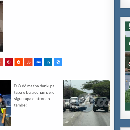
D.O.W. masha danki pa
tapa e buraconan pero
sigui tapa e otronan
tambe!