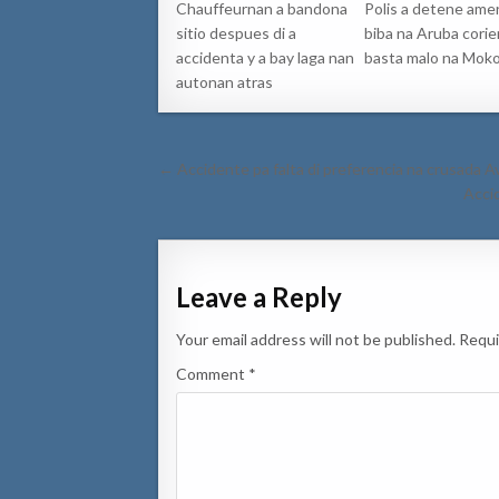
Chauffeurnan a bandona
Polis a detene ame
sitio despues di a
biba na Aruba cori
accidenta y a bay laga nan
basta malo na Mok
autonan atras
Post
← Accidente pa falta di preferencia na crusada 
navigation
Acci
Leave a Reply
Your email address will not be published.
Requi
Comment
*