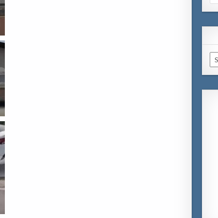
for
Ar