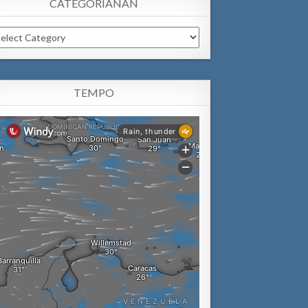
CATEGORIANAN
tegorianan
TEMPO