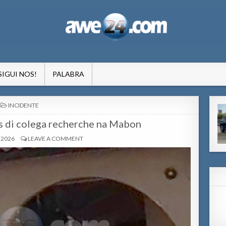
formacion pa Aruba
SIGUI NOS!
PALABRA
POSTED
INCIDENTE
IN
as di colega recherche na Mabon
 2026
LEAVE A COMMENT