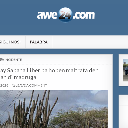
formacion pa Aruba
SIGUI NOS!
PALABRA
POSTED
INCIDENTE
IN
bay Sabana Liber pa hoben maltrata den
an di madruga
 2026
LEAVE A COMMENT