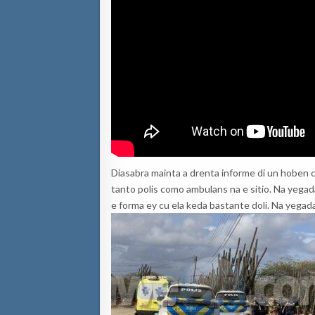
Diasabra mainta a drenta informe di un hoben cu
tanto polis como ambulans na e sitio. Na yegada
e forma ey cu ela keda bastante doli. Na yegada