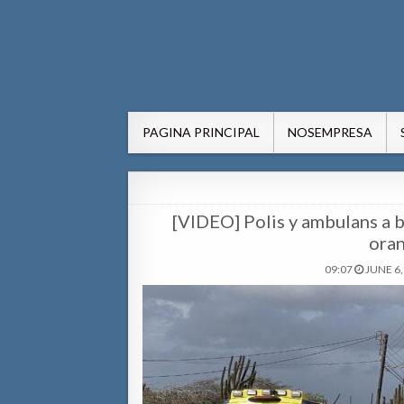
AWE24.com Bo centro di in
Bo centro di informacion pa Aruba
PAGINA PRINCIPAL
NOSEMPRESA
[VIDEO] Polis y ambulans a 
oran
09:07
JUNE 6,