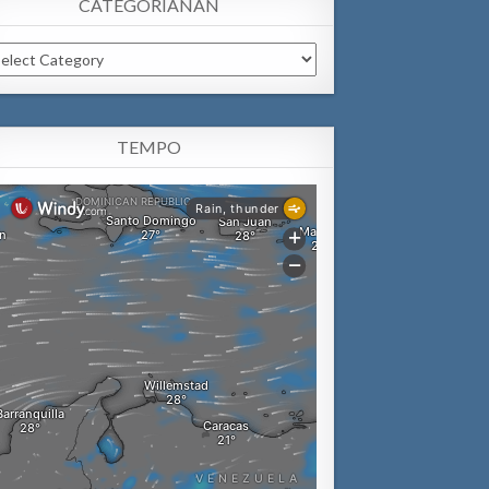
CATEGORIANAN
tegorianan
TEMPO