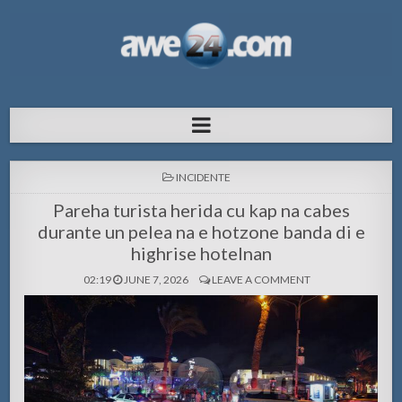
AWE24.com Bo centro di informacion
Bo centro di informacion pa Aruba
pa Aruba
POSTED
INCIDENTE
IN
Pareha turista herida cu kap na cabes
durante un pelea na e hotzone banda di e
highrise hotelnan
02:19
JUNE 7, 2026
LEAVE A COMMENT