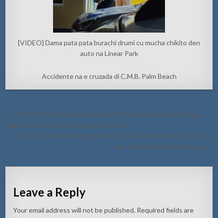
[VIDEO] Dama pata pata burachi drumi cu mucha chikito den
auto na Linear Park
Accidente na e cruzada di C.M.B. Palm Beach
Post
← [VIDEO] Sero Patrishi ta sigui ta “hot” den noticia, auto Nissan
navigation
March intencionalmente pega na candela.
[VIDEO] Durante investigacion di e caso na hotzone, polis a topa
dos dama bringando riba caya →
Leave a Reply
Your email address will not be published.
Required fields are