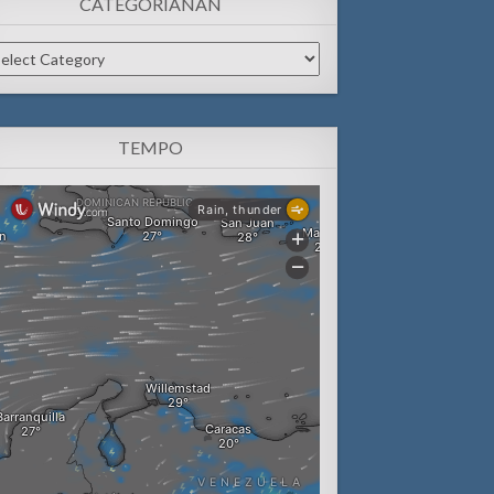
CATEGORIANAN
tegorianan
TEMPO