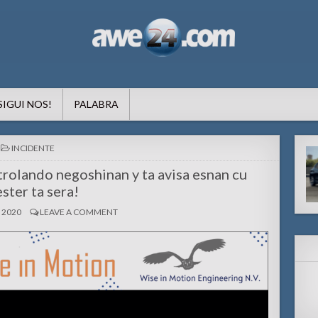
formacion pa Aruba
SIGUI NOS!
PALABRA
POSTED
INCIDENTE
IN
trolando negoshinan y ta avisa esnan cu
ster ta sera!
, 2020
LEAVE A COMMENT