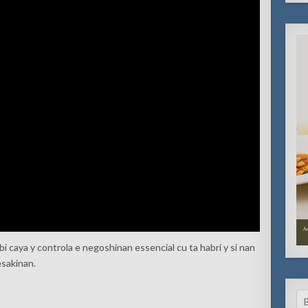
i caya y controla e negoshinan essencial cu ta habri y si nan
esakinan.
Se