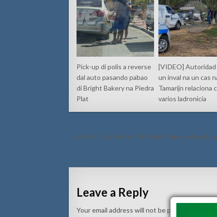
Pick-up di polis a reverse
[VIDEO] Autoridad 
dal auto pasando pabao
un inval na un cas n
di Bright Bakery na Piedra
Tamarijn relaciona 
Plat
varios ladronicia
Post
← Polis a topa Nissan Tiida horta den Lodewijk 
navigation
Leave a Reply
Your email address will not be published.
Requi