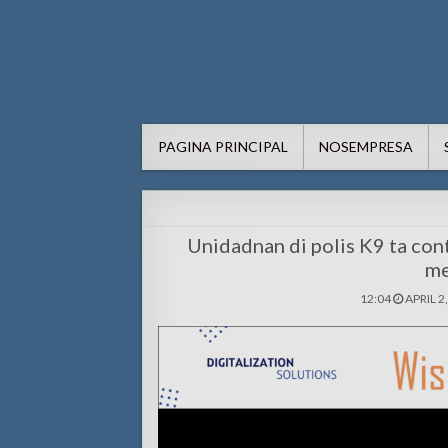
AWE24.com Bo centro di in
Bo centro di informacion pa Aruba
PAGINA PRINCIPAL
NOSEMPRESA
Unidadnan di polis K9 ta con
me
12:04
APRIL 2