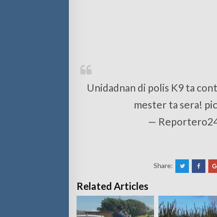
Unidadnan di polis K9 ta con
mester ta sera!
pi
— Reportero2
Share:
Related Articles