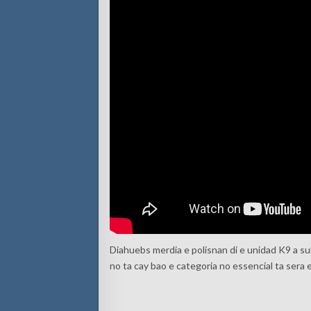
Diahuebs merdia e polisnan di e unidad K9 a sub
no ta cay bao e categoria no essencial ta sera 