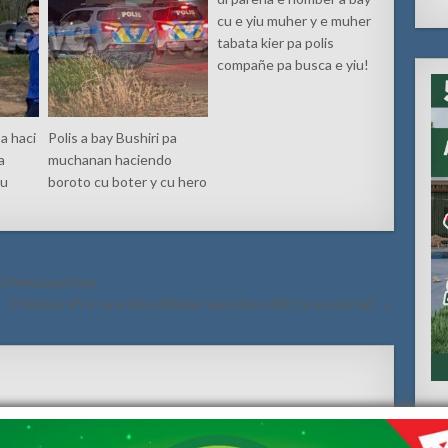
cu e yiu muher y e muher
tabata kier pa polis
compañe pa busca e yiu!
a haci
Polis a bay Bushiri pa
a
muchanan haciendo
cu
boroto cu boter y cu hero
van Nassaustraat
Polisnan K9 a sera Flora Market pasobra e NO ta essencial! →
red fields are marked
*