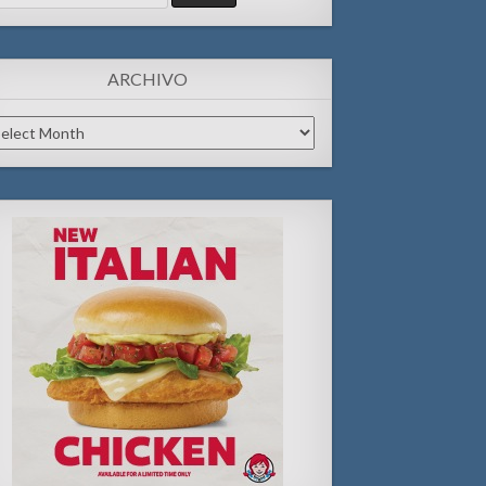
:
ARCHIVO
chivo