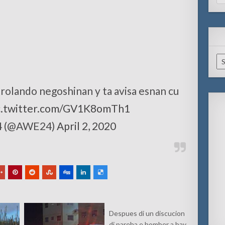
for
Ar
trolando negoshinan y ta avisa esnan cu
c.twitter.com/GV1K8omTh1
4 (@AWE24)
April 2, 2020
Despues di un discucion
di pareha e homber a bay