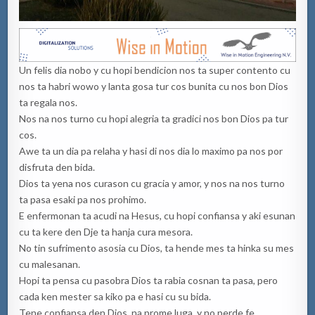
Un felis dia nobo y cu hopi bendicion nos ta super contento cu
nos ta habri wowo y lanta gosa tur cos bunita cu nos bon Dios
ta regala nos.
Nos na nos turno cu hopi alegria ta gradici nos bon Dios pa tur
cos.
Awe ta un dia pa relaha y hasi di nos dia lo maximo pa nos por
disfruta den bida.
Dios ta yena nos curason cu gracia y amor, y nos na nos turno
ta pasa esaki pa nos prohimo.
E enfermonan ta acudi na Hesus, cu hopi confiansa y aki esunan
cu ta kere den Dje ta hanja cura mesora.
No tin sufrimento asosia cu Dios, ta hende mes ta hinka su mes
cu malesanan.
Hopi ta pensa cu pasobra Dios ta rabia cosnan ta pasa, pero
cada ken mester sa kiko pa e hasi cu su bida.
Tene confiansa den Dios, na prome luga, y no perde fe.