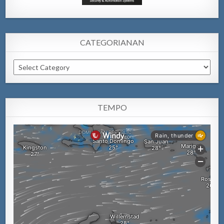
CATEGORIANAN
Categorianan
TEMPO