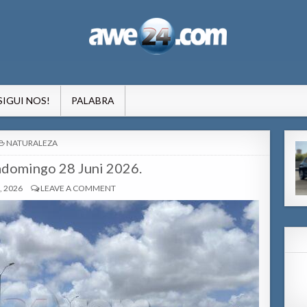
formacion pa Aruba
SIGUI NOS!
PALABRA
POSTED
NATURALEZA
IN
adomingo 28 Juni 2026.
, 2026
LEAVE A COMMENT