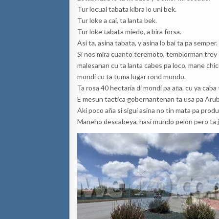
Tur locual tabata kibra lo uni bek.
Tur loke a cai, ta lanta bek.
Tur loke tabata miedo, a bira forsa.
Asi ta, asina tabata, y asina lo bai ta pa semper.
Si nos mira cuanto teremoto, temblorman trey otr
malesanan cu ta lanta cabes pa loco, mane chic
mondi cu ta tuma lugar rond mundo.
Ta rosa 40 hectaria di mondi pa an̈a, cu ya caba
E mesun tactica gobernantenan ta usa pa Arub
Aki poco aña si sigui asina no tin mata pa prod
Maneho descabeya, hasi mundo pelon pero ta 