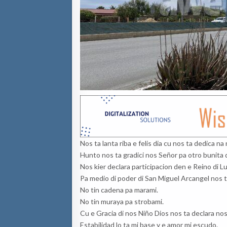
Nos ta lanta riba e felis dia cu nos ta dedica na
Hunto nos ta gradici nos Señor pa otro bunita 
Nos kier declara participacion den e Reino di Lu
Pa medio di poder di San Miguel Arcangel nos ta
No tin cadena pa marami.
No tin muraya pa strobami.
Cu e Gracia di nos Niño Dios nos ta declara nos 
Estabilidad lo ta mi base y e amor mi escudo.