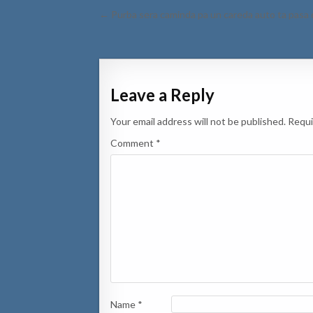
Post
← Purba sera caminda pa un careda auto ta pasa d
navigation
Leave a Reply
Your email address will not be published.
Requi
Comment
*
Name
*