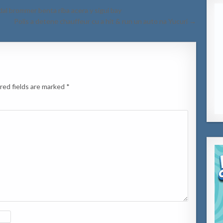
al brommer benta riba acera y sigui bay
Polis a detene chauffeur cu a hit & run un auto na Yucuri →
red fields are marked
*