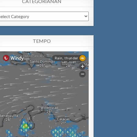
CATEGORIANAN
tegorianan
TEMPO