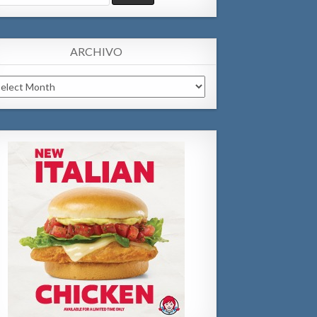
:
ARCHIVO
chivo