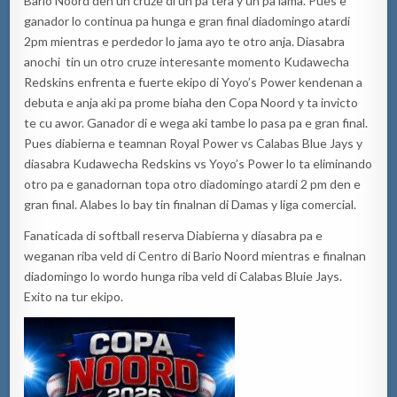
Bario Noord den un cruze di un pa tera y un pa lama. Pues e
ganador lo continua pa hunga e gran final diadomingo atardi
2pm mientras e perdedor lo jama ayo te otro anja. Diasabra
anochi tin un otro cruze interesante momento Kudawecha
Redskins enfrenta e fuerte ekipo di Yoyo’s Power kendenan a
debuta e anja aki pa prome biaha den Copa Noord y ta invicto
te cu awor. Ganador di e wega aki tambe lo pasa pa e gran final.
Pues diabierna e teamnan Royal Power vs Calabas Blue Jays y
diasabra Kudawecha Redskins vs Yoyo’s Power lo ta eliminando
otro pa e ganadornan topa otro diadomingo atardi 2 pm den e
gran final. Alabes lo bay tin finalnan di Damas y liga comercial.
Fanaticada di softball reserva Diabierna y diasabra pa e
weganan riba veld di Centro di Bario Noord mientras e finalnan
diadomingo lo wordo hunga riba veld di Calabas Bluie Jays.
Exito na tur ekipo.