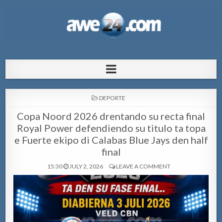
AWE24.com Bo centro di informacion
Bo centro di informacion pa Aruba
pa Aruba
POSTED
DEPORTE
IN
Copa Noord 2026 drentando su recta final
Royal Power defendiendo su titulo ta topa
e Fuerte ekipo di Calabas Blue Jays den half
final
15:30
JULY 2, 2026
LEAVE A COMMENT