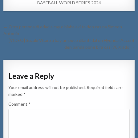
BASEBALL WORLD SERIES 2024
Post
← Otro persona di edad a cay e biaha aki ta den cas na Simeon
navigation
Antonio
[VIDEO] Suzuki Vitara a bay un poco dilanti dal un Hyundai Accent
den banda pone bira casi 90 grado →
Leave a Reply
Your email address will not be published.
Required fields are
marked
*
Comment
*