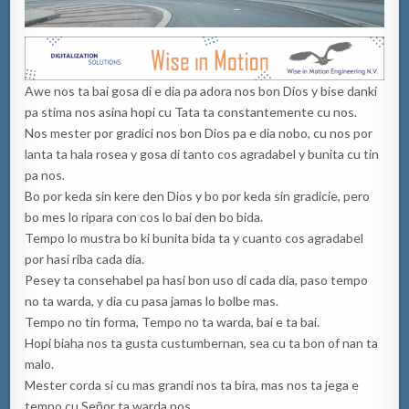
Awe nos ta bai gosa di e dia pa adora nos bon Dios y bise danki
pa stima nos asina hopi cu Tata ta constantemente cu nos.
Nos mester por gradici nos bon Dios pa e dia nobo, cu nos por
lanta ta hala rosea y gosa di tanto cos agradabel y bunita cu tin
pa nos.
Bo por keda sin kere den Dios y bo por keda sin gradicie, pero
bo mes lo ripara con cos lo bai den bo bida.
Tempo lo mustra bo ki bunita bida ta y cuanto cos agradabel
por hasi riba cada dia.
Pesey ta consehabel pa hasi bon uso di cada dia, paso tempo
no ta warda, y dia cu pasa jamas lo bolbe mas.
Tempo no tin forma, Tempo no ta warda, bai e ta bai.
Hopi biaha nos ta gusta custumbernan, sea cu ta bon of nan ta
malo.
Mester corda si cu mas grandi nos ta bira, mas nos ta jega e
tempo cu Señor ta warda nos.