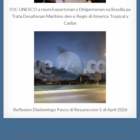
IOC-UNESCO a reuni Expertonan y Dirigentenan na Brasilia pa
Trata Desafionan Maritimo den e Regio di America Tropical y
Caribe
Reflexion Diadomingo Pasco di Resureccion 5 di April 2026
Post
← [VIDEO] Homber a topa cu ex cu e tin yiu cun’e dal e cu boter na
navigation