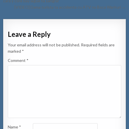
cara y core bay lague ta sangra!
[VIDEO] Dama turista ta accidenta cu ATV na Boca Wariruri →
Leave a Reply
Your email address will not be published.
Required fields are
marked
*
Comment
*
Name
*