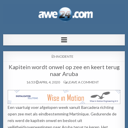
AWE24.com Bo centro di informacion
Bo centro di informacion pa Aruba
pa Aruba
POSTED
INCIDENTE
IN
Kapitein wordt onwel op zee en keert terug
naar Aruba
16:53
APRIL 4, 2020
LEAVE A COMMENT
Een vaartuig voer afgelopen week vanuit Barcadera richting
open zee met als eindbestemming Martinique. Gedurende de
reis werd de kapitein onwel en besloot uit
veiligheidsoverwegingen naar Aruba terug te keren. Het