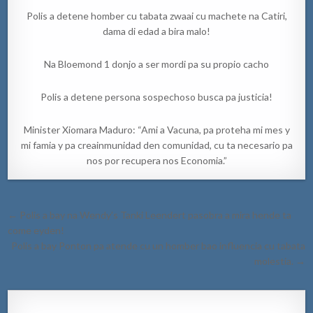
Polis a detene homber cu tabata zwaai cu machete na Catiri,
dama di edad a bira malo!
Na Bloemond 1 donjo a ser mordi pa su propio cacho
Polis a detene persona sospechoso busca pa justicia!
Minister Xiomara Maduro: “Ami a Vacuna, pa proteha mi mes y
mi famia y pa creainmunidad den comunidad, cu ta necesario pa
nos por recupera nos Economia.”
Post
← Polis a bay na Wendy’s Tanki Leendert pasobra a mira hende ta
navigation
come eyden!
Polis a bay Ponton pa atende cu un homber bao influencia cu tabata
molestia. →