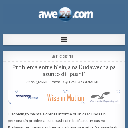
AWE24.com Bo centro di informacion
Bo centro di informacion pa Aruba
pa Aruba
POSTED
INCIDENTE
IN
Problema entre bisinja na Kudawecha pa
asunto di “pushi”
08:25
APRIL 5, 2020
LEAVE A COMMENT
Diadomingo mainta a drenta informe di un caso unda un
persona tin problema cu e pushi di e bisiña na un cas na
Kudawecha, mesora a dirigi un patruya na e sitio. Na yegada di