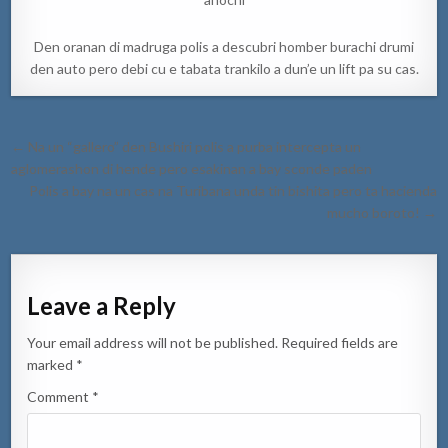
Den oranan di madruga polis a descubri homber burachi drumi
den auto pero debi cu e tabata trankilo a dun’e un lift pa su cas.
Post
← Na un “gallero” den Bushiri polis a purba intercepta un
navigation
aglomerashon di hende pero esakinan a bay sconde paden
Polis a bay na un cas na Turibana unda tin bishita pero ta hacienda
mucho boroto! →
Leave a Reply
Your email address will not be published.
Required fields are
marked
*
Comment
*