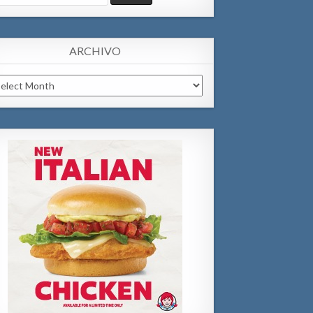
:
ARCHIVO
chivo