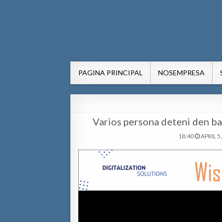
AWE24.com Bo centro di in
Bo centro di informacion pa Aruba
PAGINA PRINCIPAL
NOSEMPRESA
Varios persona deteni den bar
18:40
APRIL 5