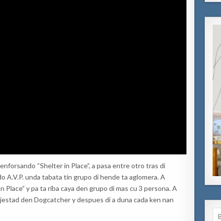
enforsando “Shelter in Place”, a pasa entre otro tras di
o A.V.P. unda tabata tin grupo di hende ta aglomera. A
In Place” y pa ta riba caya den grupo di mas cu 3 persona. A
njestad den Dogcatcher y despues di a duna cada ken nan
Se