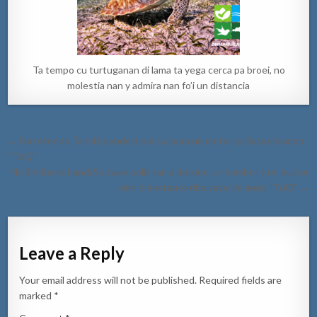
Ta tempo cu turtuganan di lama ta yega cerca pa broei, no
molestia nan y admira nan fo’i un distancia
Post
← Na rotonde Tanki Leendert polis a para un motorcyclista violando
navigation
“TdQ”
Na Shiribana bandi Subway polisnan a detene un homber y un muher
den dienstauto riba caya violando “TdQ” →
Leave a Reply
Your email address will not be published.
Required fields are
marked
*