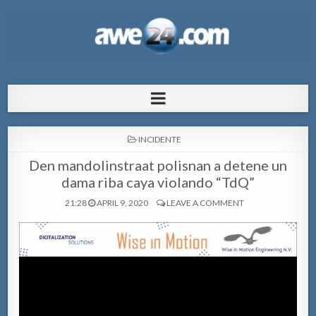
AWE24.com Bo centro di informacion
Bo centro di informacion pa Aruba
pa Aruba
POSTED
INCIDENTE
IN
Den mandolinstraat polisnan a detene un
dama riba caya violando “TdQ”
21:28
APRIL 9, 2020
LEAVE A COMMENT