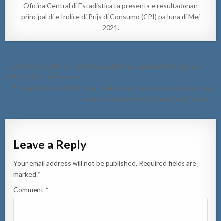
Oficina Central di Estadistica ta presenta e resultadonan
principal di e Indice di Prijs di Consumo (CPI) pa luna di Mei
2021.
Post
← Polis a descubri cu chollernan a drenta y ta kedando den e ex-
navigation
edificio di Hotel Central.
E facebook di awe24.com a yuda cu den tempo record a logra haya
contacto e mayornan di e mucha di 3 anja →
Leave a Reply
Your email address will not be published.
Required fields are
marked
*
Comment
*