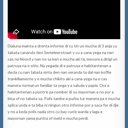
Dialuna mainta a drenta informe di cu tin un mucha di 3 anja cu
tabata canando den Semeleerstraat y cu a cana yega na nan
cas na Noord y nan no sa ken e mucha aki ta, mesora a dirigi un
patruya na e sitio. Na yegada di e patruya e habitantenan a
decla cu nan tabata sinta den nan veranda ta dal nan koffie
trankiliamente y e mucha chikito aki a cana yega na e cas
manera normal un familiar ta yega y a saluda y papia. Ora e
habitantenan a puntr’e pa nomber di su mayornan e no por a
bisa of no tabata sa. Polis tambe a purba tur manera pa e mucha
splica unda e ta biba ni ningun otro informe por a saca for di dje
y no a keda polis nada otro cu bay cun’e warda y laga e
mayornan yama puntra of meld e mucha perdi.