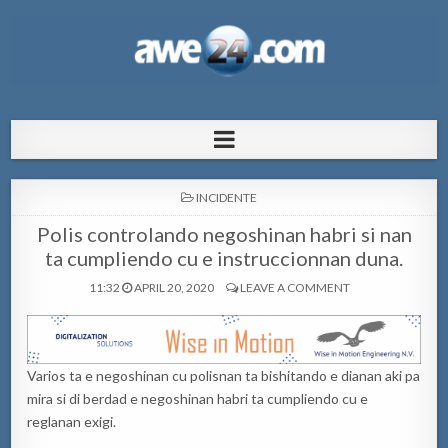
AWE24.com Bo centro di informacion
Bo centro di informacion pa Aruba
pa Aruba
POSTED
INCIDENTE
IN
Polis controlando negoshinan habri si nan
ta cumpliendo cu e instruccionnan duna.
11:32
APRIL 20, 2020
LEAVE A COMMENT
Varios ta e negoshinan cu polisnan ta bishitando e dianan aki pa
mira si di berdad e negoshinan habri ta cumpliendo cu e
reglanan exigi.