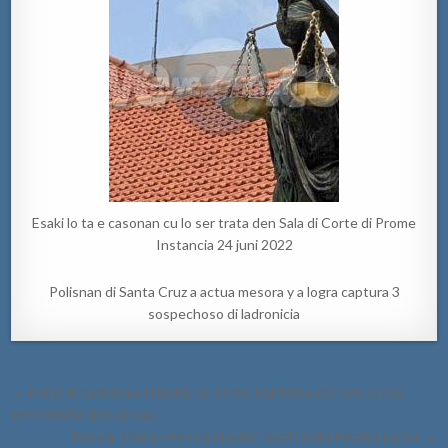
Esaki lo ta e casonan cu lo ser trata den Sala di Corte di Prome
Instancia 24 juni 2022
Polisnan di Santa Cruz a actua mesora y a logra captura 3
sospechoso di ladronicia
Post
← Pelea di cachonan di bisiña na Seroe Patrishi a casi bira pelea
navigation
entre bisiña den un cas!
Poesia, storia y novela di autor local Quito Nicolas pa tur →