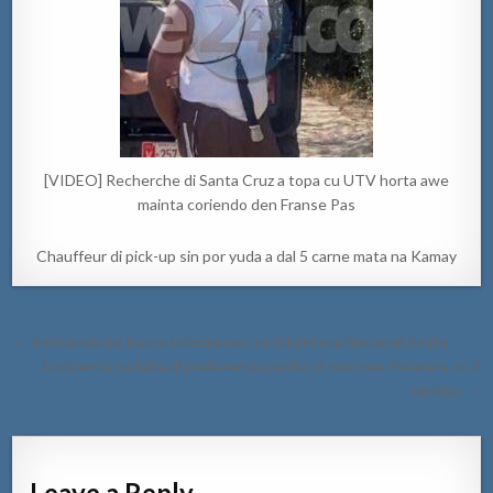
[VIDEO] Recherche di Santa Cruz a topa cu UTV horta awe
mainta coriendo den Franse Pas
Chauffeur di pick-up sin por yuda a dal 5 carne mata na Kamay
Post
← Asistencia pa busca informacion na Biblioteca Nacional Aruba
navigation
Accidente pa falta di preferencia pariba di rotonde Paradera cu 2
heridos →
Leave a Reply