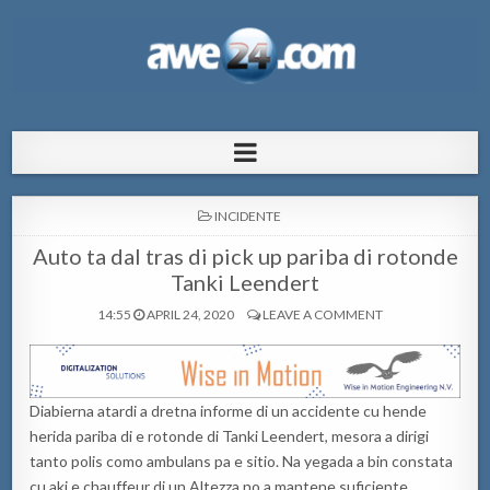
AWE24.com Bo centro di informacion
Bo centro di informacion pa Aruba
pa Aruba
POSTED
INCIDENTE
IN
Auto ta dal tras di pick up pariba di rotonde
Tanki Leendert
14:55
APRIL 24, 2020
LEAVE A COMMENT
Diabierna atardi a dretna informe di un accidente cu hende
herida pariba di e rotonde di Tanki Leendert, mesora a dirigi
tanto polis como ambulans pa e sitio. Na yegada a bin constata
cu aki e chauffeur di un Altezza no a mantene suficiente