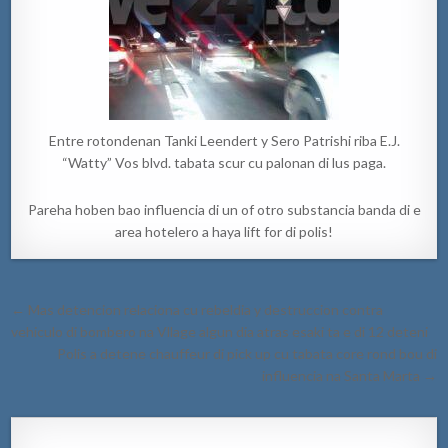
Entre rotondenan Tanki Leendert y Sero Patrishi riba E.J.
“Watty” Vos blvd. tabata scur cu palonan di lus paga.
Pareha hoben bao influencia di un of otro substancia banda di e
area hotelero a haya lift for di polis!
Post
← Mas detencion relaciona cu rebeldia y destruccion contra
navigation
vehiculo di bombero na Vllage algun dia atras esaki ta e di 12 deteni
Polis a detene chauffeur di pick up cu tabata core rond bou di
influencia na Santa Marta →