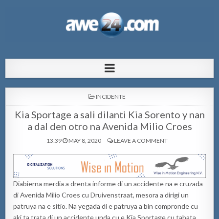
AWE24.com Bo centro di informacion
Bo centro di informacion pa Aruba
pa Aruba
POSTED
INCIDENTE
IN
Kia Sportage a sali dilanti Kia Sorento y nan
a dal den otro na Avenida Milio Croes
13:39
MAY 8, 2020
LEAVE A COMMENT
Diabierna merdia a drenta informe di un accidente na e cruzada
di Avenida Milio Croes cu Druivenstraat, mesora a dirigi un
patruya na e sitio. Na yegada di e patruya a bin compronde cu
aki ta trata di un accidente unda cu e Kia Sportage cu tabata