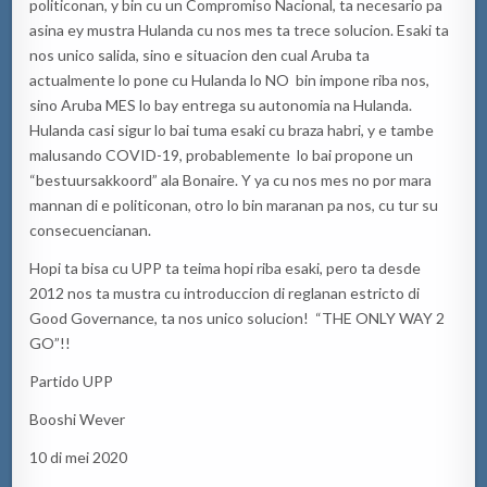
politiconan, y bin cu un Compromiso Nacional, ta necesario pa
asina ey mustra Hulanda cu nos mes ta trece solucion. Esaki ta
nos unico salida, sino e situacion den cual Aruba ta
actualmente lo pone cu Hulanda lo NO bin impone riba nos,
sino Aruba MES lo bay entrega su autonomia na Hulanda.
Hulanda casi sigur lo bai tuma esaki cu braza habri, y e tambe
malusando COVID-19, probablemente lo bai propone un
“bestuursakkoord” ala Bonaire. Y ya cu nos mes no por mara
mannan di e politiconan, otro lo bin maranan pa nos, cu tur su
consecuencianan.
Hopi ta bisa cu UPP ta teima hopi riba esaki, pero ta desde
2012 nos ta mustra cu introduccion di reglanan estricto di
Good Governance, ta nos unico solucion! “THE ONLY WAY 2
GO”!!
Partido UPP
Booshi Wever
10 di mei 2020