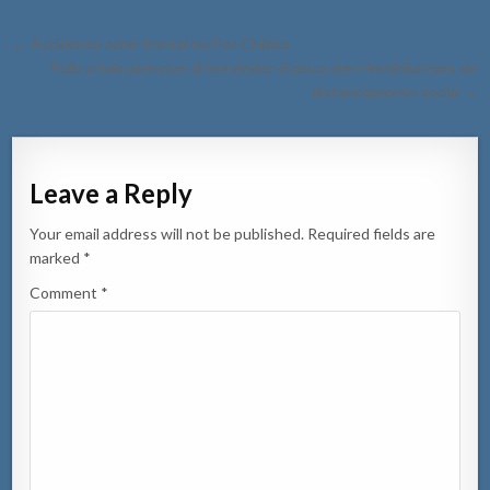
Post
← Accidente semi-frontal na Pos Chikito
navigation
Polis a hala atencion di bendedor di pisca den Hendrikstraat sin
distanciamento social →
Leave a Reply
Your email address will not be published.
Required fields are
marked
*
Comment
*