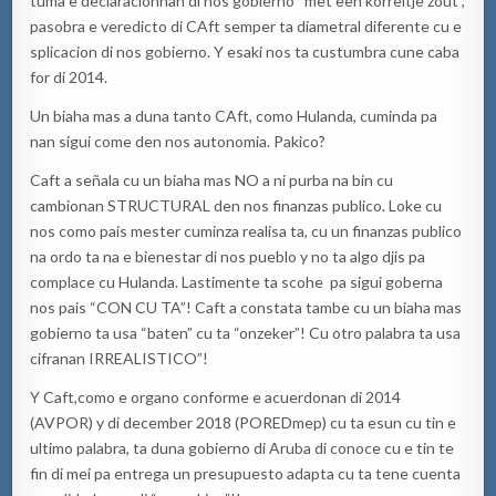
tuma e declaracionnan di nos gobierno “met een korreltje zout”,
pasobra e veredicto di CAft semper ta diametral diferente cu e
splicacion di nos gobierno. Y esaki nos ta custumbra cune caba
for di 2014.
Un biaha mas a duna tanto CAft, como Hulanda, cuminda pa
nan sigui come den nos autonomia. Pakico?
Caft a señala cu un biaha mas NO a ni purba na bin cu
cambionan STRUCTURAL den nos finanzas publico. Loke cu
nos como pais mester cuminza realisa ta, cu un finanzas publico
na ordo ta na e bienestar di nos pueblo y no ta algo djis pa
complace cu Hulanda. Lastimente ta scohe pa sigui goberna
nos pais “CON CU TA”! Caft a constata tambe cu un biaha mas
gobierno ta usa “baten” cu ta “onzeker”! Cu otro palabra ta usa
cifranan IRREALISTICO”!
Y Caft,como e organo conforme e acuerdonan di 2014
(AVPOR) y di december 2018 (POREDmep) cu ta esun cu tin e
ultimo palabra, ta duna gobierno di Aruba di conoce cu e tin te
fin di mei pa entrega un presupuesto adapta cu ta tene cuenta