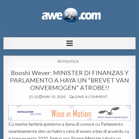
AWE24.com Bo centro di informacion
Bo centro di informacion pa Aruba
pa Aruba
POSTED
POLITICA
IN
Booshi Wever: MINISTER DI FINANZAS Y
PARLAMENTO A HAYA UN “BREVET VAN
ONVERMOGEN” ATROBE!!
13:12
MAY 10, 2020
LEAVE A COMMENT
Cu masha fanfaria gobierno a duna di conoce cu Parlamento
unanimamente den un habri y cera di wowo a bay di acuerdo cu
e presupuesto 2020. Segun nos Prome-Minister tabata un