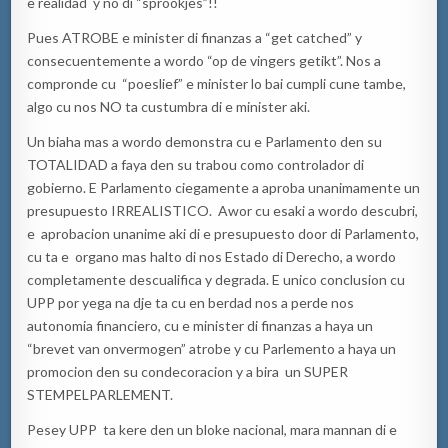
e realidad y no di “sprookjes”!!
Pues ATROBE e minister di finanzas a “get catched” y
consecuentemente a wordo “op de vingers getikt”. Nos a
compronde cu “poeslief” e minister lo bai cumpli cune tambe,
algo cu nos NO ta custumbra di e minister aki.
Un biaha mas a wordo demonstra cu e Parlamento den su
TOTALIDAD a faya den su trabou como controlador di
gobierno. E Parlamento ciegamente a aproba unanimamente un
presupuesto IRREALISTICO. Awor cu esaki a wordo descubri,
e aprobacion unanime aki di e presupuesto door di Parlamento,
cu ta e organo mas halto di nos Estado di Derecho, a wordo
completamente descualifica y degrada. E unico conclusion cu
UPP por yega na dje ta cu en berdad nos a perde nos
autonomia financiero, cu e minister di finanzas a haya un
“brevet van onvermogen” atrobe y cu Parlemento a haya un
promocion den su condecoracion y a bira un SUPER
STEMPELPARLEMENT.
Pesey UPP ta kere den un bloke nacional, mara mannan di e