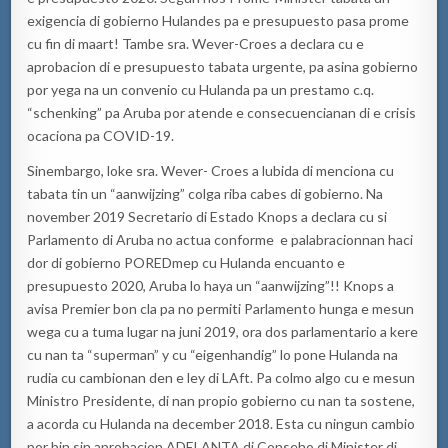
exigencia di gobierno Hulandes pa e presupuesto pasa prome
cu fin di maart! Tambe sra. Wever-Croes a declara cu e
aprobacion di e presupuesto tabata urgente, pa asina gobierno
por yega na un convenio cu Hulanda pa un prestamo c.q.
“schenking” pa Aruba por atende e consecuencianan di e crisis
ocaciona pa COVID-19.
Sinembargo, loke sra. Wever- Croes a lubida di menciona cu
tabata tin un “aanwijzing” colga riba cabes di gobierno. Na
november 2019 Secretario di Estado Knops a declara cu si
Parlamento di Aruba no actua conforme e palabracionnan haci
dor di gobierno POREDmep cu Hulanda encuanto e
presupuesto 2020, Aruba lo haya un “aanwijzing”!! Knops a
avisa Premier bon cla pa no permiti Parlamento hunga e mesun
wega cu a tuma lugar na juni 2019, ora dos parlamentario a kere
cu nan ta “superman” y cu “eigenhandig” lo pone Hulanda na
rudia cu cambionan den e ley di LAft. Pa colmo algo cu e mesun
Ministro Presidente, di nan propio gobierno cu nan ta sostene,
a acorda cu Hulanda na december 2018. Esta cu ningun cambio
por bin sin aprobacion ADELANTA di Conseho di Minister di