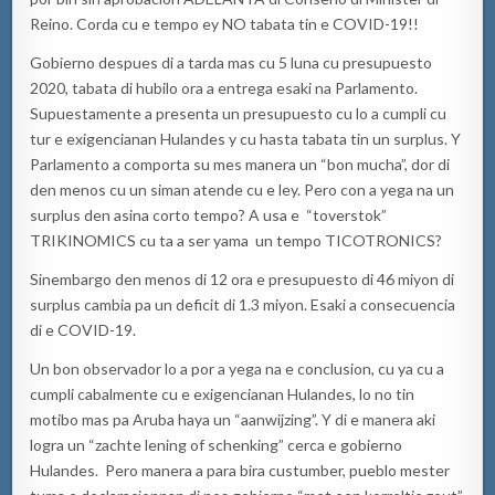
Reino. Corda cu e tempo ey NO tabata tin e COVID-19!!
Gobierno despues di a tarda mas cu 5 luna cu presupuesto
2020, tabata di hubilo ora a entrega esaki na Parlamento.
Supuestamente a presenta un presupuesto cu lo a cumpli cu
tur e exigencianan Hulandes y cu hasta tabata tin un surplus. Y
Parlamento a comporta su mes manera un “bon mucha”, dor di
den menos cu un siman atende cu e ley. Pero con a yega na un
surplus den asina corto tempo? A usa e “toverstok”
TRIKINOMICS cu ta a ser yama un tempo TICOTRONICS?
Sinembargo den menos di 12 ora e presupuesto di 46 miyon di
surplus cambia pa un deficit di 1.3 miyon. Esaki a consecuencia
di e COVID-19.
Un bon observador lo a por a yega na e conclusion, cu ya cu a
cumpli cabalmente cu e exigencianan Hulandes, lo no tin
motibo mas pa Aruba haya un “aanwijzing”. Y di e manera aki
logra un “zachte lening of schenking” cerca e gobierno
Hulandes. Pero manera a para bira custumber, pueblo mester