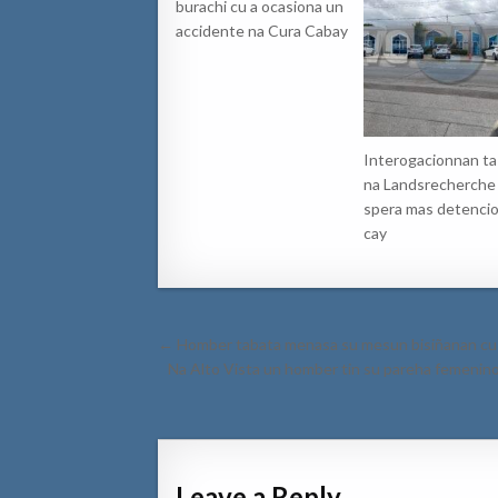
burachi cu a ocasiona un
accidente na Cura Cabay
Interogacionnan ta 
na Landsrecherche
spera mas detencio
cay
Post
← Homber tabata menasa su mesun bisiñanan cu 
navigation
Na Alto Vista un homber tin su pareha femenino
Leave a Reply