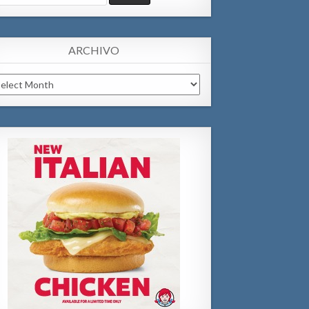
:
ARCHIVO
chivo