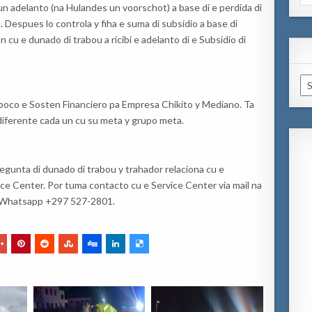
for
un adelanto (na Hulandes un voorschot) a base di e perdida di
 Despues lo controla y fiha e suma di subsidio a base di
 cu e dunado di trabou a ricibi e adelanto di e Subsidio di
Ar
mpoco e Sosten Financiero pa Empresa Chikito y Mediano. Ta
 diferente cada un cu su meta y grupo meta.
pregunta di dunado di trabou y trahador relaciona cu e
vice Center. Por tuma contacto cu e Service Center via mail na
i Whatsapp +297 527-2801.