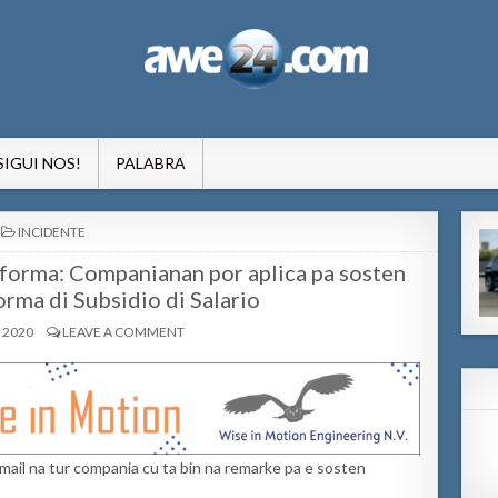
formacion pa Aruba
SIGUI NOS!
PALABRA
POSTED
INCIDENTE
IN
forma: Companianan por aplica pa sosten
orma di Subsidio di Salario
 2020
LEAVE A COMMENT
l na tur compania cu ta bin na remarke pa e sosten