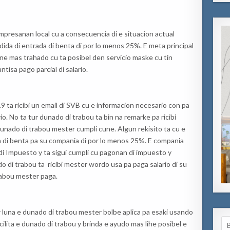
empresanan local cu a consecuencia di e situacion actual
da di entrada di benta di por lo menos 25%. E meta principal
ene mas trahado cu ta posibel den servicio maske cu tin
tisa pago parcial di salario.
ta ricibi un email di SVB cu e informacion necesario con pa
io. No ta tur dunado di trabou ta bin na remarke pa ricibi
e dunado di trabou mester cumpli cune. Algun rekisito ta cu e
 di benta pa su compania di por lo menos 25%. E compania
i Impuesto y ta sigui cumpli cu pagonan di impuesto y
do di trabou ta ricibi mester wordo usa pa paga salario di su
rabou mester paga.
ur luna e dunado di trabou mester bolbe aplica pa esaki usando
Se
ilita e dunado di trabou y brinda e ayudo mas lihe posibel e