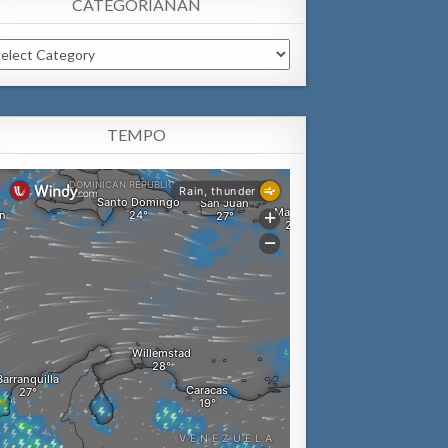
CATEGORIANAN
tegorianan
TEMPO