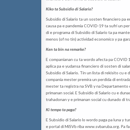
Kiko ta Subsidio di Salario?
Subsidio di Salario ta un sosten financiero pa 
causa pa e pandemia COVID-19 ta sufri un perdi
di e programa di Subsidio di Salario ta pa mant
menos (of no tin) actividad economico y pa garan
Ken ta bin na remarke?
E companianan cu ta wordo afecta pa COVID 19 
aplica pa e yudansa financiero di sosten di salar
Subsidio di Salario. Tin un lista di rekisito cu 
compania mester premira un perdida di entrada
mester ta registra na SVB y na Departamento d
primanan social. E Subsidio di Salario cu e duna
trahadonan y e primanan social cu dunado di t
Ki tempo ta paga?
E Subsidio di Salario lo wordo paga pa luna y t
e portal di MiSVb riba www.svbaruba.org. Pa fac