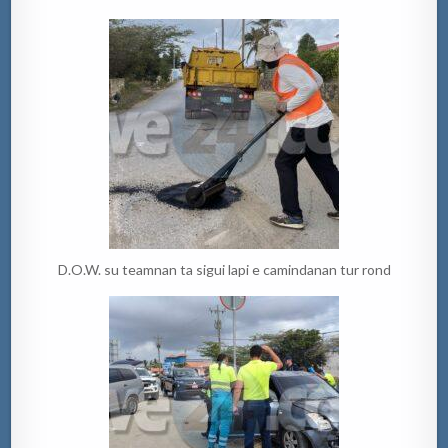
D.O.W. su teamnan ta sigui lapi e camindanan tur rond