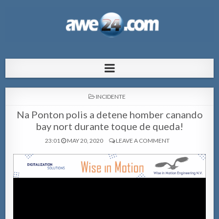
AWE24.com Bo centro di informacion
Bo centro di informacion pa Aruba
pa Aruba
POSTED
INCIDENTE
IN
Na Ponton polis a detene homber canando
bay nort durante toque de queda!
23:01
MAY 20, 2020
LEAVE A COMMENT