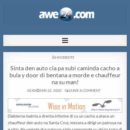
AWE24.com Bo centro di informacion
Bo centro di informacion pa Aruba
pa Aruba
POSTED
INCIDENTE
IN
Sinta den auto cla pa subi caminda cacho a
bula y door di bentana a morde e chauffeur
na su man!
10:40
MAY 22, 2020
LEAVE A COMMENT
Diabierna mainta a drenta informe di cu un cacho a ataca un
chauffeur den auto na Santa Cruz, mesora a dirigi un patruya na
e sitio. Na yegada di e patruya a bin compornde cu aki ta trata di