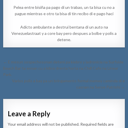
Pelea entre bisiña pa pago di un trabao, un ta bisa cu no a
pague mientras e otro ta bisa di tin recibo di e pago haci
Adicto ambulante a destrui bentana di un auto na
Venezuelastraat y a core bay pero despues a bolbe y polis a
detene.
Post
← E mesun sospechosonan deteni pa kiebro y ladronicia na Surfside
navigation
Beach Bar ta esnan cu a kibra drenta horta na Chill Cafe na Linear
Park.
Varios polis a bay pa un bringamento formal memey caminda di e
casnan na Seroe Patrishi →
Leave a Reply
Your email address will not be published.
Required fields are