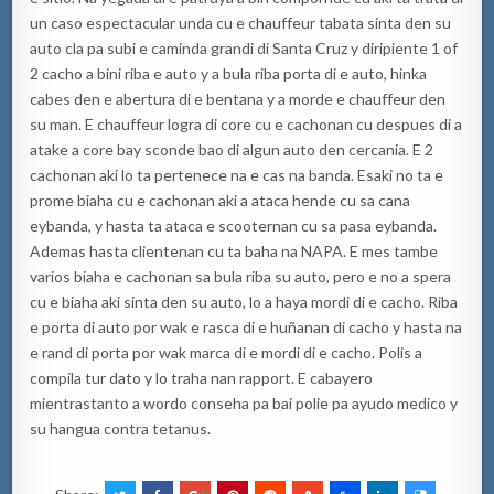
un caso espectacular unda cu e chauffeur tabata sinta den su
auto cla pa subi e caminda grandi di Santa Cruz y diripiente 1 of
2 cacho a bini riba e auto y a bula riba porta di e auto, hinka
cabes den e abertura di e bentana y a morde e chauffeur den
su man. E chauffeur logra di core cu e cachonan cu despues di a
atake a core bay sconde bao di algun auto den cercania. E 2
cachonan aki lo ta pertenece na e cas na banda. Esaki no ta e
prome biaha cu e cachonan aki a ataca hende cu sa cana
eybanda, y hasta ta ataca e scooternan cu sa pasa eybanda.
Ademas hasta clientenan cu ta baha na NAPA. E mes tambe
varios biaha e cachonan sa bula riba su auto, pero e no a spera
cu e biaha aki sinta den su auto, lo a haya mordi di e cacho. Riba
e porta di auto por wak e rasca di e huñanan di cacho y hasta na
e rand di porta por wak marca di e mordi di e cacho. Polis a
compila tur dato y lo traha nan rapport. E cabayero
mientrastanto a wordo conseha pa bai polie pa ayudo medico y
su hangua contra tetanus.