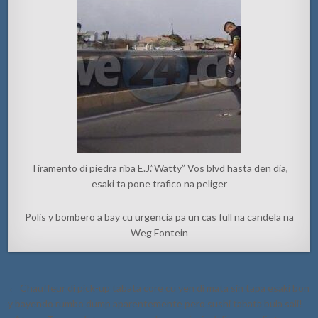
Tiramento di piedra riba E.J.”Watty” Vos blvd hasta den dia,
esaki ta pone trafico na peliger
Polis y bombero a bay cu urgencia pa un cas full na candela na
Weg Fontein
Post
← Chauffeur di pick-up tabata core cu yen di mata sin tapa esaki bon
navigation
y bayendo rumbo dump aparentemente pero sushi tabata bula sali!