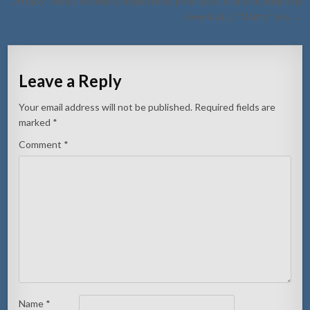
Atraco Team a detene e sospechoso principal di e caso di atraco na
Avenida E.J. “Watty” Vos →
Leave a Reply
Your email address will not be published.
Required fields are
marked
*
Comment
*
Name
*