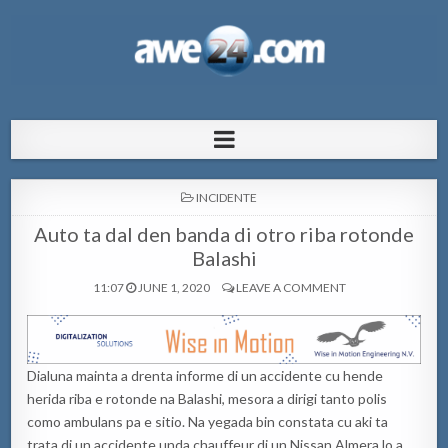
AWE24.com Bo centro di informacion
Bo centro di informacion pa Aruba
pa Aruba
POSTED
INCIDENTE
IN
Auto ta dal den banda di otro riba rotonde
Balashi
11:07
JUNE 1, 2020
LEAVE A COMMENT
Dialuna mainta a drenta informe di un accidente cu hende
herida riba e rotonde na Balashi, mesora a dirigi tanto polis
como ambulans pa e sitio. Na yegada bin constata cu aki ta
trata di un accidente unda chauffeur di un Nissan Almera lo a