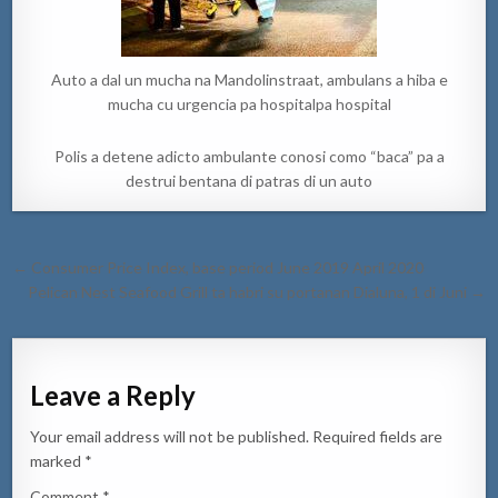
Auto a dal un mucha na Mandolinstraat, ambulans a hiba e
mucha cu urgencia pa hospitalpa hospital
Polis a detene adicto ambulante conosi como “baca” pa a
destrui bentana di patras di un auto
Post
← Consumer Price Index, base period June 2019 April 2020
navigation
Pelican Nest Seafood Grill ta habri su portanan Dialuna, 1 di Juni →
Leave a Reply
Your email address will not be published.
Required fields are
marked
*
Comment
*