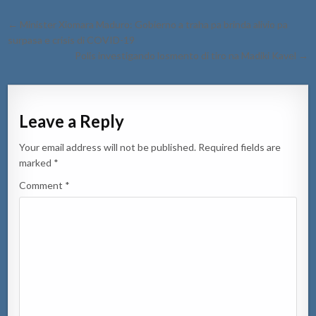
Post
← Minister Xiomara Maduro: Gobierno a traha pa brinda alivio pa
navigation
surpasa e crisis di COVID-19
Polis investigando losmento di tiro na Madiki Kavel →
Leave a Reply
Your email address will not be published.
Required fields are
marked
*
Comment
*